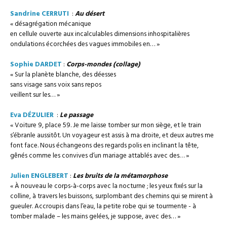
Sandrine CERRUTI
:
Au désert
« désagrégation mécanique
en cellule ouverte aux incalculables dimensions inhospitalières
ondulations écorchées des vagues immobiles en… »
Sophie DARDET
:
Corps-mondes (collage)
« Sur la planète blanche, des déesses
sans visage sans voix sans repos
veillent sur les… »
Eva DÉZULIER
:
Le passage
« Voiture 9, place 59. Je me laisse tomber sur mon siège, et le train
s’ébranle aussitôt. Un voyageur est assis à ma droite, et deux autres me
font face. Nous échangeons des regards polis en inclinant la tête,
gênés comme les convives d’un mariage attablés avec des… »
Julien ENGLEBERT
:
Les bruits de la métamorphose
« À nouveau le corps-à-corps avec la nocturne ; les yeux fixés sur la
colline, à travers les buissons, surplombant des chemins qui se mirent à
gueuler. Accroupis dans l’eau, la petite robe qui se tourmente ­- à
tomber malade – les mains gelées, je suppose, avec des… »