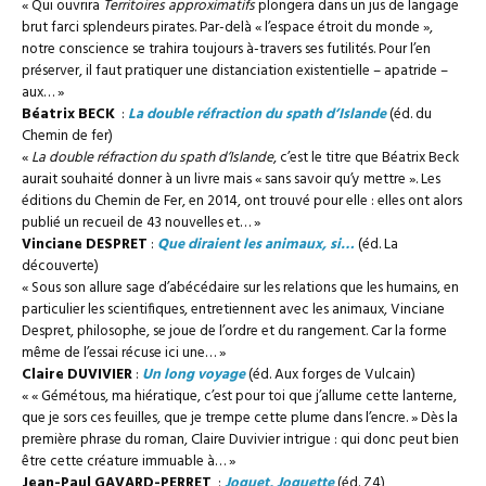
« Qui ouvrira
Territoires approximatifs
plongera dans un jus de langage
brut farci splendeurs pirates. Par-delà « l’espace étroit du monde »,
notre conscience se trahira toujours à-travers ses futilités. Pour l’en
préserver, il faut pratiquer une distanciation existentielle – apatride –
aux… »
Béatrix BECK
:
La double réfraction du spath d’Islande
(éd. du
Chemin de fer)
«
La double réfraction du spath d’Islande
, c’est le titre que Béatrix Beck
aurait souhaité donner à un livre mais « sans savoir qu’y mettre ». Les
éditions du Chemin de Fer, en 2014, ont trouvé pour elle : elles ont alors
publié un recueil de 43 nouvelles et… »
Vinciane DESPRET
:
Que diraient les animaux, si…
(éd. La
découverte)
« Sous son allure sage d’abécédaire sur les relations que les humains, en
particulier les scientifiques, entretiennent avec les animaux, Vinciane
Despret, philosophe, se joue de l’ordre et du rangement. Car la forme
même de l’essai récuse ici une… »
Claire DUVIVIER
:
Un long voyage
(éd. Aux forges de Vulcain)
« « Gémétous, ma hiératique, c’est pour toi que j’allume cette lanterne,
que je sors ces feuilles, que je trempe cette plume dans l’encre. » Dès la
première phrase du roman, Claire Duvivier intrigue : qui donc peut bien
être cette créature immuable à… »
Jean-Paul GAVARD-PERRET
:
Joguet, Joguette
(éd. Z4)