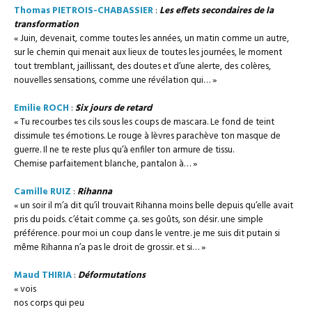
Thomas PIETROIS-CHABASSIER
:
Les effets secondaires de la
transformation
« Juin, devenait, comme toutes les années, un matin comme un autre,
sur le chemin qui menait aux lieux de toutes les journées, le moment
tout tremblant, jaillissant, des doutes et d’une alerte, des colères,
nouvelles sensations, comme une révélation qui… »
Emilie ROCH
:
Six jours de retard
« Tu recourbes tes cils sous les coups de mascara. Le fond de teint
dissimule tes émotions. Le rouge à lèvres parachève ton masque de
guerre. Il ne te reste plus qu’à enfiler ton armure de tissu.
Chemise parfaitement blanche, pantalon à… »
Camille RUIZ
:
Rihanna
« un soir il m’a dit qu’il trouvait Rihanna moins belle depuis qu’elle avait
pris du poids. c’était comme ça. ses goûts, son désir. une simple
préférence. pour moi un coup dans le ventre. je me suis dit putain si
même Rihanna n’a pas le droit de grossir. et si… »
Maud THIRIA
:
Déformutations
« vois
nos corps qui peu