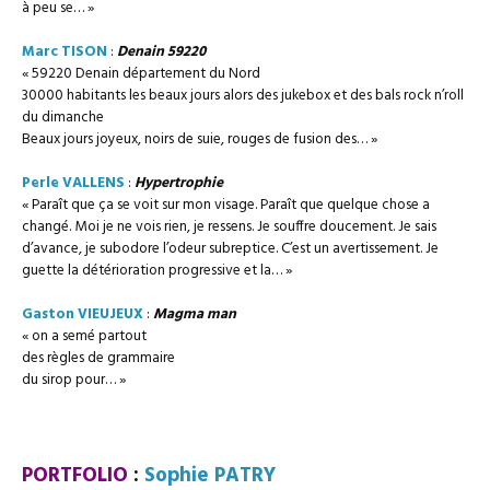
à peu se… »
Marc TISON
:
Denain 59220
« 59220 Denain département du Nord
30000 habitants les beaux jours alors des jukebox et des bals rock n’roll
du dimanche
Beaux jours joyeux, noirs de suie, rouges de fusion des… »
Perle VALLENS
:
Hypertrophie
« Paraît que ça se voit sur mon visage. Paraît que quelque chose a
changé. Moi je ne vois rien, je ressens. Je souffre doucement. Je sais
d’avance, je subodore l’odeur subreptice. C’est un avertissement. Je
guette la détérioration progressive et la… »
Gaston VIEUJEUX
:
Magma man
« on a semé partout
des règles de grammaire
du sirop pour… »
–
PORTFOLIO
:
Sophie PATRY