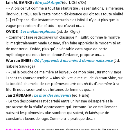
Iain M. BANKS
:
Efroyabl Ange1
(éd. L’Œil d’Or)
« « Alors ce fut comme si tout lui était retiré : les sensations, la mémoire,
l’individualité, jusqu’à cette notion d’existence qui gît sous toute réalité
[…] et l’espace d’un instant immesurable et infini, il n’y eut plus que la
vague perception d’un résidu – qui n’avait ni… »
OVIDE
:
Les métamorphoses
(éd. de l’Ogre)
« Comment faire redécouvrir un classique ? Il suffit, comme le montre
ici magistralement Marie Cosnay, d’en faire apprécier la modernité et
de montrer qu’Ovide, plus qu’un véritable catalogue de cette
mythologie qui nous berce depuis l’enfance, propose un… »
Warsan SHIRE
:
Où j’apprends à ma mère à donner naissance
(éd.
Isabelle Sauvage)
« « J’ai la bouche de ma mère et les yeux de mon père ; sur mon visage
ils sont toujours ensemble. » Ainsi s’ouvre le recueil de Warsan Shire, sur
la tonalité charnelle de ces poèmes nourris des récits d’une mère à sa
fille. Ils nous racontent des histoires de femmes qui… »
Jan ZÁBRANA
:
Le mur des souvenirs
(éd. Fissile)
« Le ton des poèmes est écartelé entre un lyrisme désespéré et le
prosaïsme de la réalité oppressante qui l’entoure. De ce tiraillement
naissent les poèmes les plus sombres qui soient, éclairés par de
constantes lueurs de rage. Comme si la pratique de… »