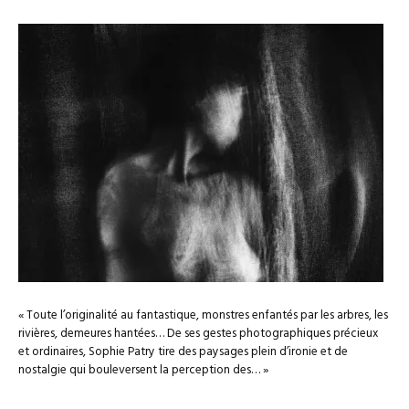
« Toute l’originalité au fantastique, monstres enfantés par les arbres, les
rivières, demeures hantées… De ses gestes photographiques précieux
et ordinaires, Sophie Patry tire des paysages plein d’ironie et de
nostalgie qui bouleversent la perception des… »
–