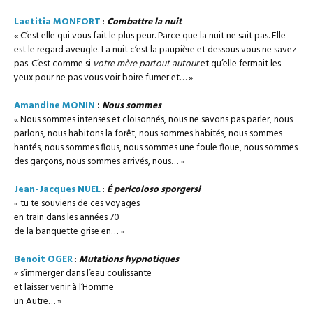
Laetitia MONFORT
:
Combattre la nuit
« C’est elle qui vous fait le plus peur. Parce que la nuit ne sait pas. Elle
est le regard aveugle. La nuit c’est la paupière et dessous vous ne savez
pas. C’est comme si
votre mère partout autour
et qu’elle fermait les
yeux pour ne pas vous voir boire fumer et… »
Amandine MONIN
:
Nous sommes
« Nous sommes intenses et cloisonnés, nous ne savons pas parler, nous
parlons, nous habitons la forêt, nous sommes habités, nous sommes
hantés, nous sommes flous, nous sommes une foule floue, nous sommes
des garçons, nous sommes arrivés, nous… »
Jean-Jacques NUEL
:
É pericoloso sporgersi
« tu te souviens de ces voyages
en train dans les années 70
de la banquette grise en… »
Benoit OGER
:
Mutations hypnotiques
« s’immerger dans l’eau coulissante
et laisser venir à l’Homme
un Autre… »