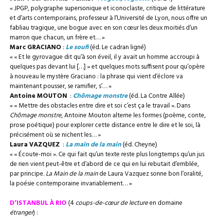
« JPGP, polygraphe supersonique et iconoclaste, critique de littérature
et d’arts contemporains, professeur à l’Université de Lyon, nous offre un
fabliau tragique, une bogue avec en son cœur les deux moitiés d’un
marron que chacun, un frère et… »
Marc GRACIANO
:
Le soufi
(éd. Le cadran ligné)
« « Et le gyrovague dit qu’à son éveil, il y avait un homme accroupi à
quelques pas devant lui […] » et quelques mots suffisent pour qu’opère
à nouveau le mystère Graciano : la phrase qui vient d’éclore va
maintenant pousser, se ramifier, s’… »
Antoine MOUTON
:
Chômage monstre
(éd. La Contre Allée)
« « Mettre des obstacles entre dire et soi c’est ça le travail ». Dans
Chômage monstre
, Antoine Mouton alterne les formes (poème, conte,
prose poétique) pour explorer cette distance entre le dire et le soi, là
précisément où se nichent les… »
Laura VAZQUEZ
:
La main de la main
(éd. Cheyne)
« « Écoute-moi ». Ce qui fait qu’un texte reste plus longtemps qu’un jus
de rien vient peut-être et d’abord de ce qui en lui rebutait d’emblée,
par principe.
La Main de la main
de Laura Vazquez sonne bon l’oralité,
la poésie contemporaine invariablement… »
D’ISTANBUL À RIO
(4
coups-de-cœur de lecture
en domaine
étranger
) :