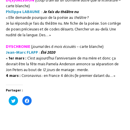
DI(S)GRESSION
(
coup d’œil
sur un
domaine
autre que la littérature
–
carte blanche)
Philippe LABAUNE
:
Je fais du théâtre nu
« Elle demande pourquoi de la poésie au
théâtre
?
Je lui réponds je fais du théâtre nu. Me fiche de la poésie. Son cortège
de poses précieuses et de codes désuets. Chercher un au-delà. Une
nudité de la langue. Des… »
DYSCHRONIE
(
journal
des
6 mois écoulés
– carte blanche)
Jean-Marc FLAPP
:
Été 2020
«
1er mars :
C’est aujourd’hui l’anniversaire de ma mère et donc ça
devrait être la fête mais Pamela Anderson annonce sa séparation de
Jon Peters au bout de
12 jours
de mariage : merde.
4 mars :
Coronavirus : en France 4 décès (le premier datant du… »
Partager :
Cliquez
Cliquez
pour
pour
partager
partager
sur
sur
Twitter(ouvre
Facebook(ouvre
dans
dans
une
une
nouvelle
nouvelle
fenêtre)
fenêtre)