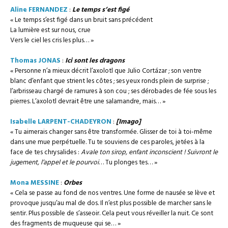
Aline FERNANDEZ
:
Le temps s’est figé
« Le temps s’est figé dans un bruit sans précédent
La lumière est sur nous, crue
Vers le ciel les cris les plus… »
Thomas JONAS
:
Ici sont les dragons
« Personne n’a mieux décrit l’axolotl que Julio Cortázar ; son ventre
blanc d’enfant que strient les côtes ; ses yeux ronds plein de surprise ;
l’arbrisseau chargé de ramures à son cou ; ses dérobades de fée sous les
pierres. L’axolotl devrait être une salamandre, mais… »
Isabelle LARPENT-CHADEYRON
:
[Imago]
« Tu aimerais changer sans être transformée. Glisser de toi à toi-même
dans une mue perpétuelle. Tu te souviens de ces paroles, jetées à la
face de tes chrysalides :
Avale ton sirop, enfant inconscient ! Suivront le
jugement, l’appel et le pourvoi
… Tu plonges tes… »
Mona MESSINE
:
Orbes
« Cela se passe au fond de nos ventres. Une forme de nausée se lève et
provoque jusqu’au mal de dos. Il n’est plus possible de marcher sans le
sentir. Plus possible de s’asseoir. Cela peut vous réveiller la nuit. Ce sont
des fragments de muqueuse qui se… »