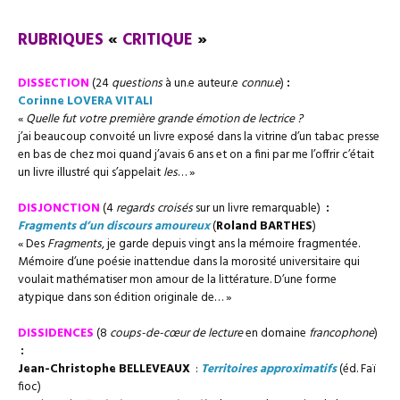
RUBRIQUES
«
CRITIQUE
»
DISSECTION
(24
questions
à un.e auteur.e
connu
.
e
)
:
Corinne LOVERA VITALI
«
Quelle fut votre première grande émotion de lectrice ?
j’ai beaucoup convoité un livre exposé dans la vitrine d’un tabac presse
en bas de chez moi quand j’avais 6 ans et on a fini par me l’offrir c’était
un livre illustré qui s’appelait
les
… »
DISJONCTION
(4
regards croisés
sur un livre remarquable)
:
Fragments d’un discours amoureux
(
Roland BARTHES
)
« Des
Fragments
, je garde depuis vingt ans la mémoire fragmentée.
Mémoire d’une poésie inattendue dans la morosité universitaire qui
voulait mathématiser mon amour de la littérature. D’une forme
atypique dans son édition originale de… »
DISSIDENCES
(8
coups-de-cœur de lecture
en domaine
francophone
)
:
Jean-Christophe BELLEVEAUX
:
Territoires approximatifs
(éd. Faï
fioc)