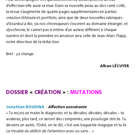
d’effectuer elle aussi sa mue. Dans sa nouvelle peau au dos carré collé,
la revue s’augmente de quatre pages supplémentaires en parties
création littéraire
et
portfolio
, ainsi que de deux nouvelles rubriques :
d’Istanbul à Rio
, où nos chroniqueurs s’ouvrent au domaine étranger, et
dyschronie
, le carnet pas si intime d’un auteur différent à chaque
numéro et dont la première incarnation sera celle de Jean-Marc Flapp,
notre directeur de la rédaction.
Bref :
ça change
.
Alban LÉCUYER
–
DOSSIER
«
CRÉATION
» :
MUTATIONS
Jonathan BOUDINA
:
Affection exonérante
« Tu reçois un matin le diagnostic et tu dévales, dévales, dévales – tu
avaleras, plus tard, ce seront des comprimés, une posologie stricte. Tu
deviens un autre, TDAH, on te dit, c’est une baguette magique et tu lis
Le trouble du déficit de l’attention avec ou sans
… »