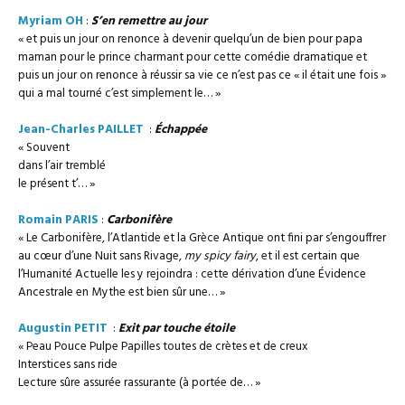
Myriam OH
:
S’en remettre au jour
« et puis un jour on renonce à devenir quelqu’un de bien pour papa
maman pour le prince charmant pour cette comédie dramatique et
puis un jour on renonce à réussir sa vie ce n’est pas ce « il était une fois »
qui a mal tourné c’est simplement le… »
Jean-Charles PAILLET
:
Échappée
« Souvent
dans l’air tremblé
le présent t’… »
Romain PARIS
:
Carbonifère
« Le Carbonifère, l’Atlantide et la Grèce Antique ont fini par s’engouffrer
au cœur d’une Nuit sans Rivage,
my spicy fairy
, et il est certain que
l’Humanité Actuelle les y rejoindra : cette dérivation d’une Évidence
Ancestrale en Mythe est bien sûr une… »
Augustin PETIT
:
Exit par touche étoile
« Peau Pouce Pulpe Papilles toutes de crètes et de creux
Interstices sans ride
Lecture sûre assurée rassurante (à portée de… »