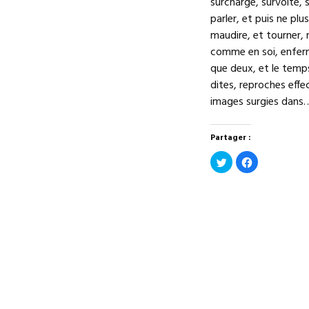
surchargé, survolté, s
parler, et puis ne plu
maudire, et tourner, 
comme en soi, enfermé
que deux, et le temp
dites, reproches effe
images surgies dans
Partager :
Cliquez
Cliquez
pour
pour
partager
partager
sur
sur
Twitter(ouvre
Facebook(ouv
dans
dans
une
une
nouvelle
nouvelle
fenêtre)
fenêtre)