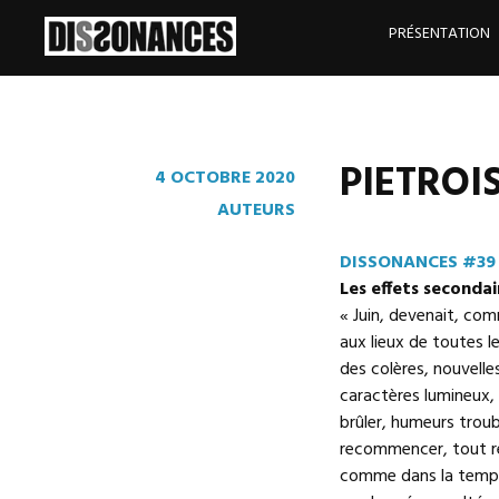
Skip
to
PRÉSENTATION
content
PIETROIS
4 OCTOBRE 2020
AUTEURS
DISSONANCES #39
Les effets secondai
« Juin, devenait, co
aux lieux de toutes l
des colères, nouvelle
caractères lumineux,
brûler, humeurs troubl
recommencer, tout rem
comme dans la tempêt