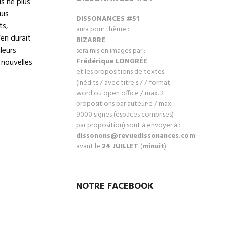
is ne plus
uis
DISSONANCES #51
ts,
aura pour thème :
en durait
BIZARRE
leurs
sera mis en images par :
Frédérique LONGRÉ
E
 nouvelles
et les propositions de textes
(inédits / avec titre·s / / format
word ou open office / max. 2
propositions par auteur·e / max.
9000 signes (espaces comprises)
par proposition) sont à envoyer à :
dissonons@revuedissonances.com
avant le
24 JUILLET
(
minuit
)
NOTRE FACEBOOK