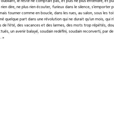
’oubliant, le reste ne comptait pas, et puis ne plus entendre, et pu
s rien dire, ne plus rien écouter, furieux dans le silence, s’emporter p
mais tourner comme en boucle, dans les rues, au salon, sous les toi
 quelque part dans une révolution qui ne durait qu’un mois, qui n’
s de l’été, des vacances et des larmes, des mots trop répétés, dou
ctués, un avenir balayé, soudain redéfini, soudain reconverti, par de
… »
re