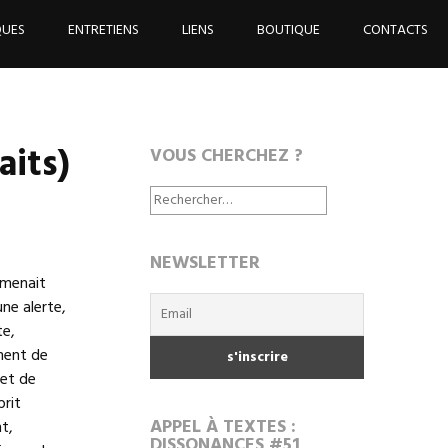
QUES
ENTRETIENS
LIENS
BOUTIQUE
CONTACTS
its)
VOUS CHERCHEZ ?
Rechercher :
NEWSLETTER
 menait
ne alerte,
te,
ment de
 et de
prit
APPEL À TEXTES :
t,
DISSONANCES #51