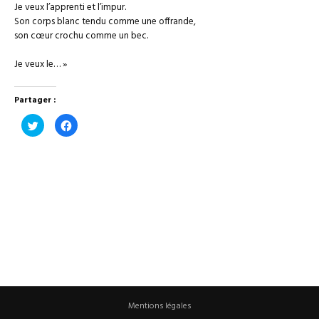
Je veux l’apprenti et l’impur.
Son corps blanc tendu comme une offrande,
son cœur crochu comme un bec.
Je veux le… »
Partager :
Cliquez
Cliquez
pour
pour
partager
partager
sur
sur
Twitter(ouvre
Facebook(ouvre
dans
dans
une
une
nouvelle
nouvelle
fenêtre)
fenêtre)
Mentions légales