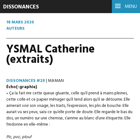
DISSONANCES
MENU
18 MARS 2020
AUTEURS
YSMAL Catherine
(extraits)
DISSONANCES #20
| MAMAN
Écho(-graphie)
« Ça la fait rire cette queue gluante, celle qu’il prend à mains pleines,
cette colle et ce papier ménager qu’il tend alors qu’il se détourne. Elle
aimerait voir son visage, les traits, l’expression, les plis de bouche. Elle
aurait vu ses yeux, saisi ce qu’elle porte de doute. Elle regarde le bas du
dos, un numéro sur une chemise, s’arrime au blanc d’une étiquette. Elle
fredonne en elle-même :
Pic, poc, plouf