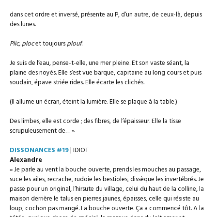
dans cet ordre et inversé, présente au P, d’un autre, de ceux-là, depuis
des lunes.
Plic, ploc
et toujours
plouf
.
Je suis de l’eau, pense-t-elle, une mer pleine. Et son vaste séant, la
plaine des noyés. Elle s’est vue barque, capitaine au long cours et puis
soudain, épave striée rides. Elle écarte les clichés.
(Il allume un écran, éteint la lumière. Elle se plaque à la table.)
Des limbes, elle est corde ; des fibres, de l’épaisseur. Elle la tisse
scrupuleusement de… »
DISSONANCES #19
| IDIOT
Alexandre
« Je parle au vent la bouche ouverte, prends les mouches au passage,
suce les ailes, recrache, rudoie les bestioles, dissèque les invertébrés. Je
passe pour un original, l’hirsute du village, celui du haut de la colline, la
maison derrière le talus en pierres jaunes, épaisses, celle qui résiste au
loup, cochon pas mangé. La bouche ouverte. Ça a commencé tôt. A la