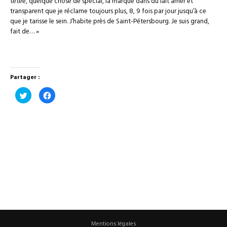
tétée, quelque chose de spécial, la marque dans du lait amer et
transparent que je réclame toujours plus, 8, 9 fois par jour jusqu’à ce
que je tarisse le sein. J’habite près de Saint-Pétersbourg. Je suis grand,
fait de… »
Partager :
Cliquez
Cliquez
pour
pour
partager
partager
sur
sur
Twitter(ouvre
Facebook(ouvre
dans
dans
une
une
nouvelle
nouvelle
fenêtre)
fenêtre)
Mentions légales