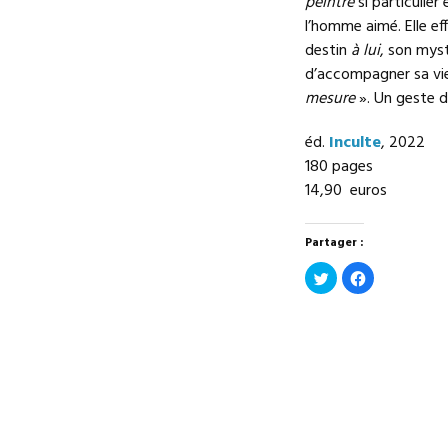
peintre
si particulier
l’homme aimé. Elle ef
destin
à lui
, son mys
d’accompagner sa vie
mesure
». Un geste d
éd.
Inculte
, 2022
180 pages
14,90 euros
Partager :
Cliquez
Cliquez
pour
pour
partager
partager
sur
sur
Twitter(ouvre
Facebook(ouv
dans
dans
une
une
nouvelle
nouvelle
fenêtre)
fenêtre)