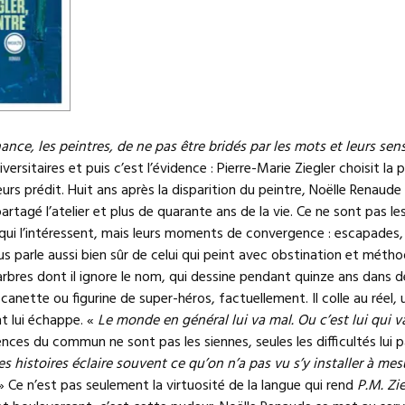
hance, les peintres, de ne pas être bridés par les mots et leurs sen
ersitaires et puis c’est l’évidence : Pierre-Marie Ziegler choisit la p
lleurs prédit. Huit ans après la disparition du peintre, Noëlle Renaud
artagé l’atelier et plus de quarante ans de la vie. Ce ne sont pas l
 qui l’intéressent, mais leurs moments de convergence : escapades
s parle aussi bien sûr de celui qui peint avec obstination et méth
rbres dont il ignore le nom, qui dessine pendant quinze ans dans d
, canette ou figurine de super-héros, factuellement. Il colle au réel, u
t lui échappe. «
Le monde en général lui va mal. Ou c’est lui qui 
nces du commun ne sont pas les siennes, seules les difficultés lui p
es histoires éclaire souvent ce qu’on n’a pas vu s’y installer à mes
 Ce n’est pas seulement la virtuosité de la langue qui rend
P.M. Zie