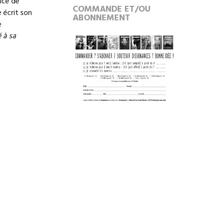
ice de
COMMANDE ET/OU
 écrit son
ABONNEMENT
e
 à sa