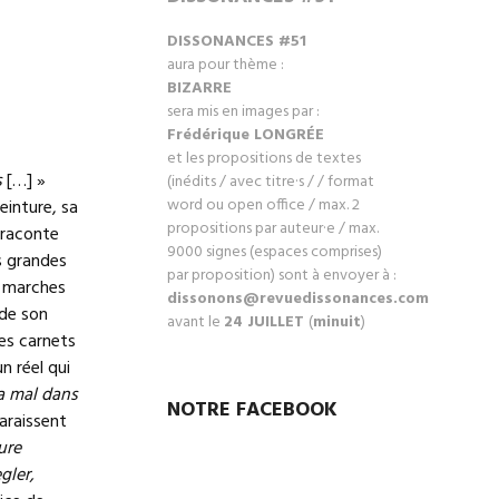
DISSONANCES #51
aura pour thème :
BIZARRE
sera mis en images par :
Frédérique LONGRÉ
E
et les propositions de textes
s
[…] »
(inédits / avec titre·s / / format
word ou open office / max. 2
einture, sa
propositions par auteur·e / max.
e raconte
9000 signes (espaces comprises)
es grandes
par proposition) sont à envoyer à :
, marches
dissonons@revuedissonances.com
ode son
avant le
24 JUILLET
(
minuit
)
es carnets
n réel qui
va mal dans
NOTRE FACEBOOK
araissent
ure
gler,