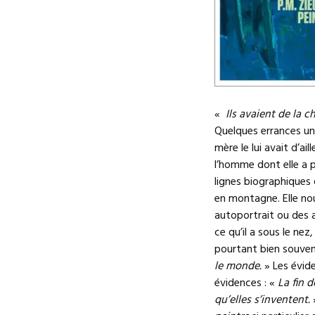
«
Ils avaient de la c
Quelques errances univ
mère le lui avait d’ai
l’homme dont elle a p
lignes biographiques
en montagne. Elle nou
autoportrait ou des a
ce qu’il a sous le nez
pourtant bien souven
le monde.
» Les évide
évidences : «
La fin d
qu’elles s’inventent.
»