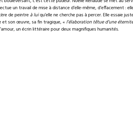
 et bouleversant, c’est cette pudeur. Noëlle Renaude se met au serv
fectue un travail de mise à distance d’elle-même, d’effacement : elle
tère de peintre
à lui
qu’elle ne cherche pas à percer. Elle essaie just
 et son œuvre, sa fin tragique, «
l’élaboration têtue d’une éternité
’amour, un écrin littéraire pour deux magnifiques humanités.
re