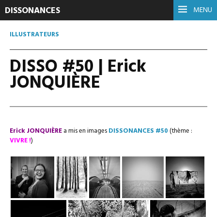
DISSONANCES
MENU
ILLUSTRATEURS
DISSO #50 | Erick
JONQUIÈRE
Erick JONQUIÈRE
a mis en images
DISSONANCES #50
(thème :
VIVRE !
)