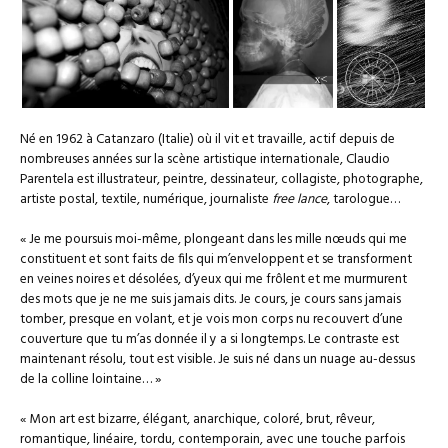
Né en 1962 à Catanzaro (Italie) où il vit et travaille, actif depuis de
nombreuses années sur la scène artistique internationale, Claudio
Parentela est illustrateur, peintre, dessinateur, collagiste, photographe,
artiste postal, textile, numérique, journaliste
free lance
, tarologue…
« Je me poursuis moi-même, plongeant dans les mille nœuds qui me
constituent et sont faits de fils qui m’enveloppent et se transforment
en veines noires et désolées, d’yeux qui me frôlent et me murmurent
des mots que je ne me suis jamais dits. Je cours, je cours sans jamais
tomber, presque en volant, et je vois mon corps nu recouvert d’une
couverture que tu m’as donnée il y a si longtemps. Le contraste est
maintenant résolu, tout est visible. Je suis né dans un nuage au-dessus
de la colline lointaine… »
« Mon art est bizarre, élégant, anarchique, coloré, brut, rêveur,
romantique, linéaire, tordu, contemporain, avec une touche parfois