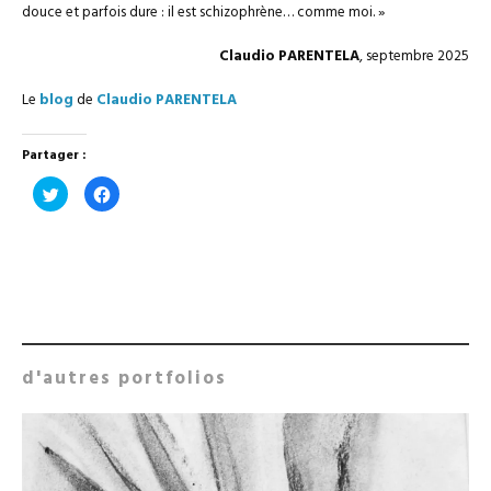
douce et parfois dure : il est schizophrène… comme moi. »
Claudio PARENTELA
, septembre 2025
Le
blog
de
Claudio PARENTELA
Partager :
Cliquez
Cliquez
pour
pour
partager
partager
sur
sur
Twitter(ouvre
Facebook(ouvre
dans
dans
une
une
nouvelle
nouvelle
fenêtre)
fenêtre)
d'autres portfolios