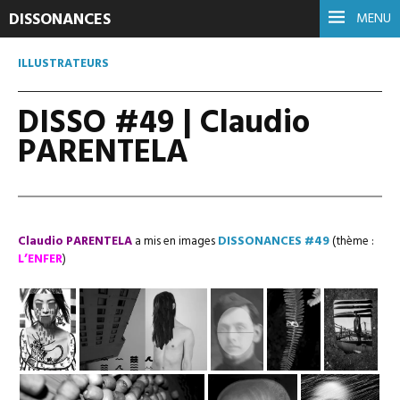
DISSONANCES
MENU
ILLUSTRATEURS
DISSO #49 | Claudio
PARENTELA
Claudio PARENTELA
a mis en images
DISSONANCES #49
(thème :
L’ENFER
)