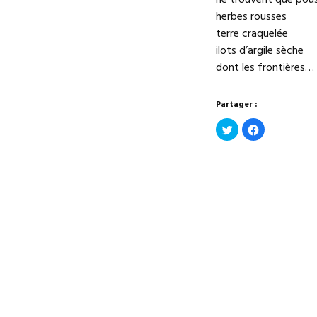
ne trouvent que pous
herbes rousses
terre craquelée
ilots d’argile sèche
dont les frontières…
Partager :
Cliquez
Cliquez
pour
pour
partager
partager
sur
sur
Twitter(ouvre
Facebook(ouv
dans
dans
une
une
nouvelle
nouvelle
fenêtre)
fenêtre)