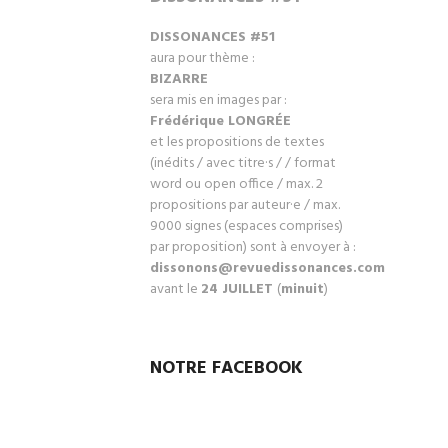
DISSONANCES #51
aura pour thème :
BIZARRE
sera mis en images par :
Frédérique LONGRÉ
E
et les propositions de textes
(inédits / avec titre·s / / format
word ou open office / max. 2
propositions par auteur·e / max.
9000 signes (espaces comprises)
par proposition) sont à envoyer à :
dissonons@revuedissonances.com
avant le
24 JUILLET
(
minuit
)
NOTRE FACEBOOK