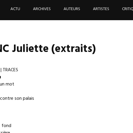
ACTU
ARCHIVES
AUTEURS
ARTISTES
CRITI
 Juliette (extraits)
| TRACES
u
u’un mot
 contre son palais
e fond