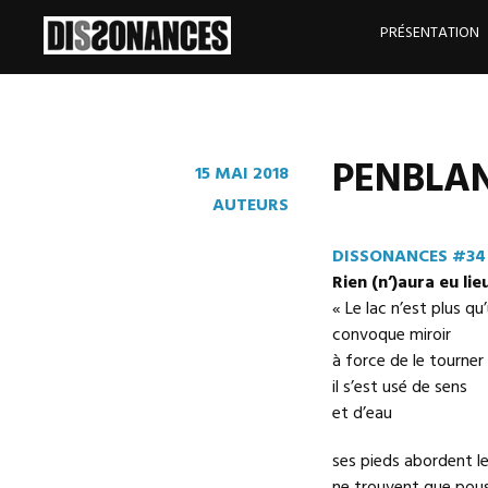
Skip
to
PRÉSENTATION
content
PENBLANC
15 MAI 2018
AUTEURS
DISSONANCES #34
Rien (n’)aura eu lie
« Le lac n’est plus q
convoque miroir
à force de le tourner
il s’est usé de sens
et d’eau
ses pieds abordent l