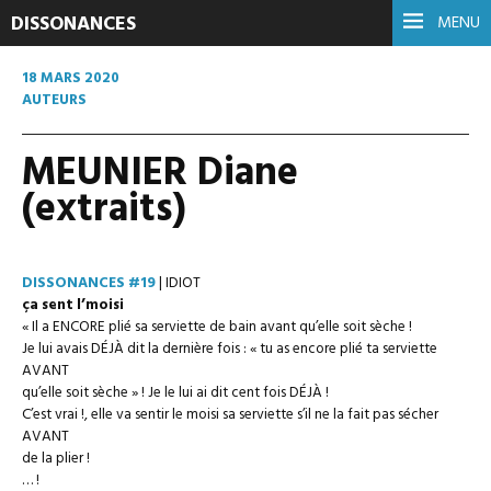
DISSONANCES
MENU
18 MARS 2020
AUTEURS
MEUNIER Diane
(extraits)
DISSONANCES #19
| IDIOT
ça sent l’moisi
« Il a ENCORE plié sa serviette de bain avant qu’elle soit sèche !
Je lui avais DÉJÀ dit la dernière fois : « tu as encore plié ta serviette
AVANT
qu’elle soit sèche » ! Je le lui ai dit cent fois DÉJÀ !
C’est vrai !, elle va sentir le moisi sa serviette s’il ne la fait pas sécher
AVANT
de la plier !
… !