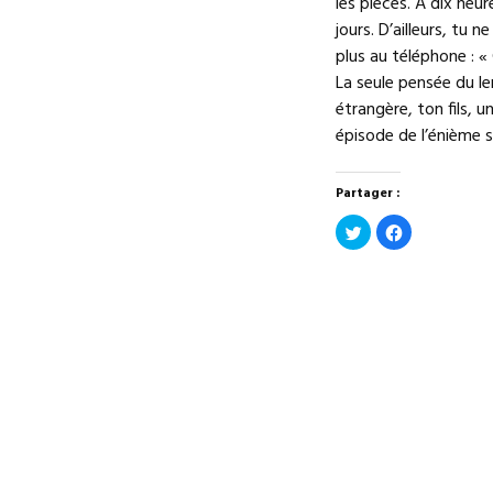
les pièces. À dix heur
jours. D’ailleurs, tu 
plus au téléphone : «
La seule pensée du l
étrangère, ton fils, un
épisode de l’énième s
Partager :
Cliquez
Cliquez
pour
pour
partager
partager
sur
sur
Twitter(ouvre
Facebook(ouv
dans
dans
une
une
nouvelle
nouvelle
fenêtre)
fenêtre)