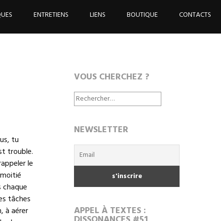
QUES
ENTRETIENS
LIENS
BOUTIQUE
CONTACTS
VOUS CHERCHEZ ?
Rechercher :
NEWSLETTER
us, tu
st trouble.
rappeler le
 moitié
es chaque
les tâches
APPEL À TEXTES :
, à aérer
DISSONANCES #51