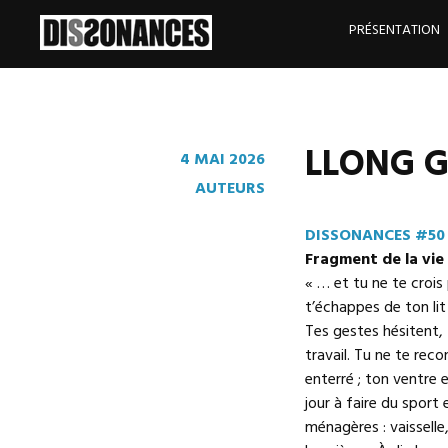
Skip
to
PRÉSENTATION
content
LLONG Gu
4 MAI 2026
AUTEURS
DISSONANCES #50
Fragment de la vie
« … et tu ne te crois 
t’échappes de ton lit
Tes gestes hésitent, 
travail. Tu ne te recon
enterré ; ton ventre 
jour à faire du sport
ménagères : vaisselle,