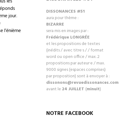
lus les
 réponds
DISSONANCES #51
ême jour.
aura pour thème :
e
BIZARRE
sse l’énième
sera mis en images par :
Frédérique LONGRÉ
E
et les propositions de textes
(inédits / avec titre·s / / format
word ou open office / max. 2
propositions par auteur·e / max.
9000 signes (espaces comprises)
par proposition) sont à envoyer à :
dissonons@revuedissonances.com
avant le
24 JUILLET
(
minuit
)
NOTRE FACEBOOK