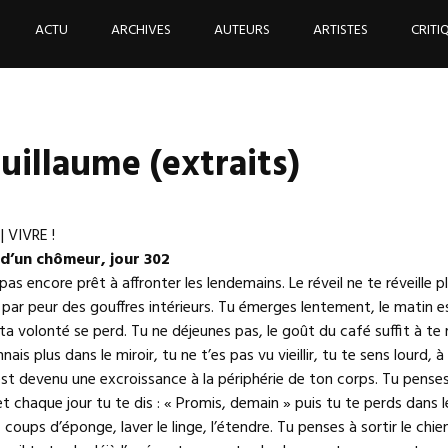
ACTU
ARCHIVES
AUTEURS
ARTISTES
CRITI
illaume (extraits)
| VIVRE !
 d’un chômeur, jour 302
pas encore prêt à affronter les lendemains. Le réveil ne te réveille pl
 par peur des gouffres intérieurs. Tu émerges lentement, le matin e
ta volonté se perd. Tu ne déjeunes pas, le goût du café suffit à te 
nais plus dans le miroir, tu ne t’es pas vu vieillir, tu te sens lourd, à
est devenu une excroissance à la périphérie de ton corps. Tu pens
 et chaque jour tu te dis : « Promis, demain » puis tu te perds dans 
 coups d’éponge, laver le linge, l’étendre. Tu penses à sortir le chien