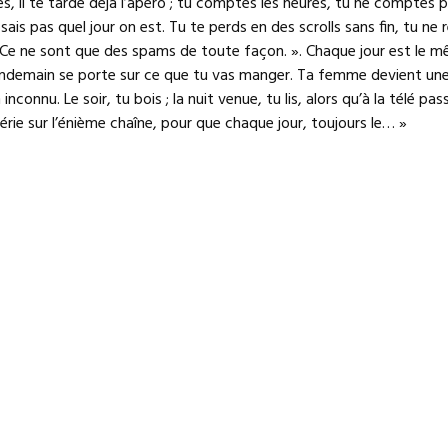
es, il te tarde déjà l’apéro ; tu comptes les heures, tu ne comptes p
ne sais pas quel jour on est. Tu te perds en des scrolls sans fin, tu ne
 Ce ne sont que des spams de toute façon. ». Chaque jour est le m
endemain se porte sur ce que tu vas manger. Ta femme devient un
 inconnu. Le soir, tu bois ; la nuit venue, tu lis, alors qu’à la télé pa
érie sur l’énième chaîne, pour que chaque jour, toujours le… »
re