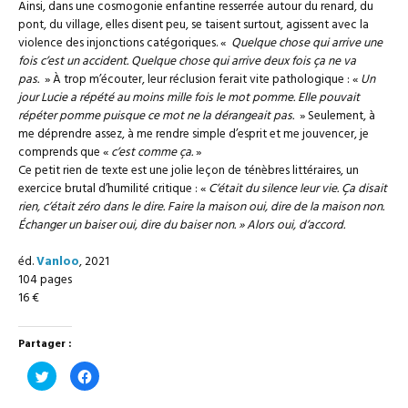
Ainsi, dans une cosmogonie enfantine resserrée autour du renard, du
pont, du village, elles disent peu, se taisent surtout, agissent avec la
violence des injonctions catégoriques. «
Quelque chose qui arrive une
fois c’est un accident. Quelque chose qui arrive deux fois ça ne va
pas.
» À trop m’écouter, leur réclusion ferait vite pathologique : «
Un
jour Lucie a répété au moins mille fois le mot pomme. Elle pouvait
répéter pomme puisque ce mot ne la dérangeait pas.
» Seulement, à
me déprendre assez, à me rendre simple d’esprit et me jouvencer, je
comprends que «
c’est comme ça.
»
Ce petit rien de texte est une jolie leçon de ténèbres littéraires, un
exercice brutal d’humilité critique : «
C’était du silence leur vie. Ça disait
rien, c’était zéro dans le dire. Faire la maison oui, dire de la maison non.
Échanger un baiser oui, dire du baiser non. » Alors oui, d’accord.
éd.
Vanloo
, 2021
104 pages
16 €
Partager :
Cliquez
Cliquez
pour
pour
partager
partager
sur
sur