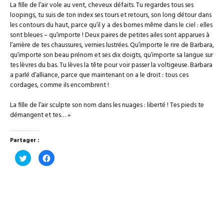
La fille de l’air vole au vent, cheveux défaits. Tu regardes tous ses
loopings, tu suis de ton index ses tours et retours, son long détour dans
les contours du haut, parce qu’il y a des bornes même dans le ciel : elles
sont bleues – qu’importe ! Deux paires de petites ailes sont apparues à
l’arrière de tes chaussures, vernies lustrées. Qu’importe le rire de Barbara,
qu’importe son beau prénom et ses dix doigts, qu’importe sa langue sur
tes lèvres du bas. Tu lèves la tête pour voir passer la voltigeuse. Barbara
a parlé d’alliance, parce que maintenant on a le droit : tous ces
cordages, comme ils encombrent !
La fille de l’air sculpte son nom dans les nuages : liberté ! Tes pieds te
démangent et tes… »
Partager :
Cliquez
Cliquez
pour
pour
partager
partager
sur
sur
Twitter(ouvre
Facebook(ouvre
dans
dans
une
une
nouvelle
nouvelle
fenêtre)
fenêtre)