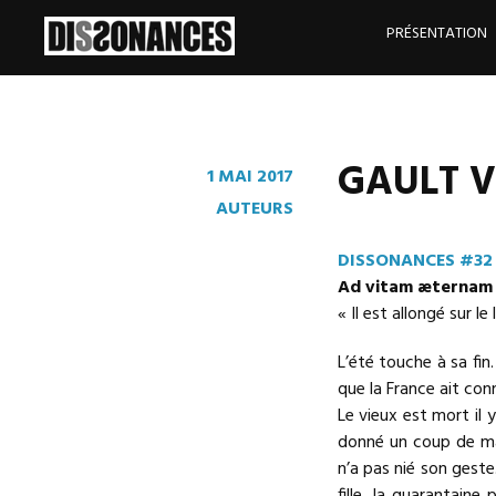
Skip
to
PRÉSENTATION
content
GAULT Vé
1 MAI 2017
AUTEURS
DISSONANCES #32
Ad vitam æternam
« Il est allongé sur le
L’été touche à sa fin
que la France ait con
Le vieux est mort il 
donné un coup de masse
n’a pas nié son geste