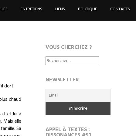
QUES
ENTRETIENS
LIENS
BOUTIQUE
CONTACTS
VOUS CHERCHEZ ?
Rechercher :
NEWSLETTER
il dort.
 plus chaud
it et lui a
. Mais elle
famille. Sa
APPEL À TEXTES :
DISSONANCES #51