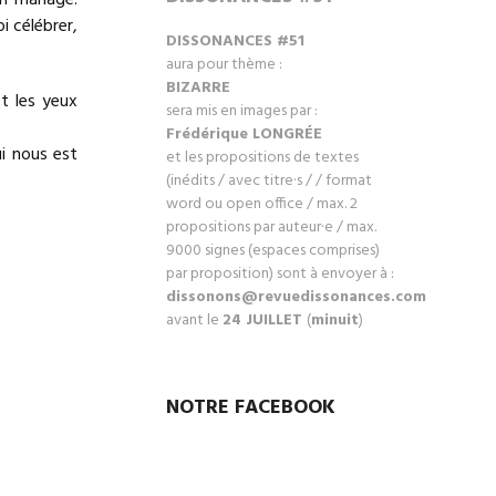
on mariage.
i célébrer,
DISSONANCES #51
aura pour thème :
BIZARRE
et les yeux
sera mis en images par :
Frédérique LONGRÉ
E
ui nous est
et les propositions de textes
(inédits / avec titre·s / / format
word ou open office / max. 2
propositions par auteur·e / max.
9000 signes (espaces comprises)
par proposition) sont à envoyer à :
dissonons@revuedissonances.com
avant le
24 JUILLET
(
minuit
)
NOTRE FACEBOOK