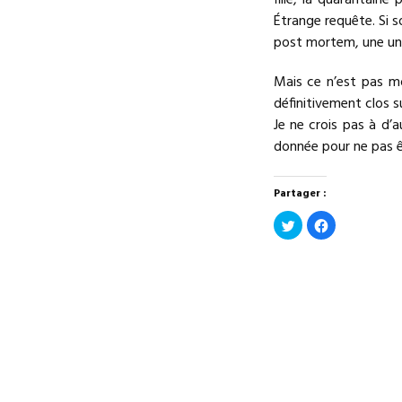
fille, la quarantain
Étrange requête. Si s
post mortem, une uni
Mais ce n’est pas mo
définitivement clos s
Je ne crois pas à d’a
donnée pour ne pas 
Partager :
Cliquez
Cliquez
pour
pour
partager
partager
sur
sur
Twitter(ouvre
Facebook(ouv
dans
dans
une
une
nouvelle
nouvelle
fenêtre)
fenêtre)