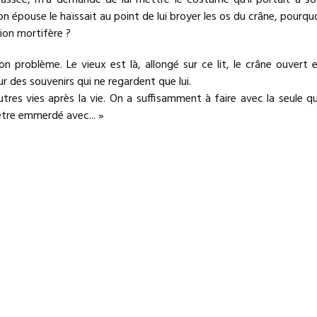
e passée, m’a demandé de lui mettre le costume qu’il portait à s
on épouse le haïssait au point de lui broyer les os du crâne, pourquo
on mortifère ?
n problème. Le vieux est là, allongé sur ce lit, le crâne ouvert 
ur des souvenirs qui ne regardent que lui.
utres vies après la vie. On a suffisamment à faire avec la seule q
être emmerdé avec
.
.. »
re