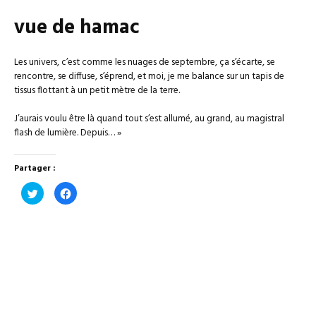
vue de hamac
Les univers, c’est comme les nuages de septembre, ça s’écarte, se
rencontre, se diffuse, s’éprend, et moi, je me balance sur un tapis de
tissus flottant à un petit mètre de la terre.
J’aurais voulu être là quand tout s’est allumé, au grand, au magistral
flash de lumière. Depuis… »
Partager :
Cliquez
Cliquez
pour
pour
partager
partager
sur
sur
Twitter(ouvre
Facebook(ouvre
dans
dans
une
une
nouvelle
nouvelle
fenêtre)
fenêtre)