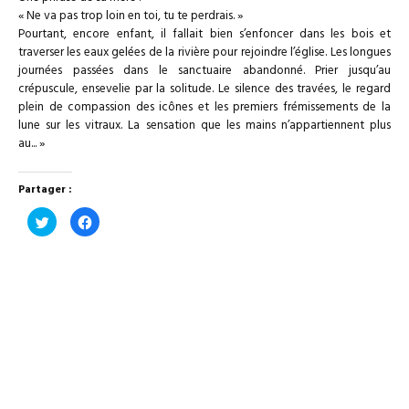
« Ne va pas trop loin en toi, tu te perdrais. »
Pourtant, encore enfant, il fallait bien s’enfoncer dans les bois et
traverser les eaux gelées de la rivière pour rejoindre l’église. Les longues
journées passées dans le sanctuaire abandonné. Prier jusqu’au
crépuscule, ensevelie par la solitude. Le silence des travées, le regard
plein de compassion des icônes et les premiers frémissements de la
lune sur les vitraux. La sensation que les mains n’appartiennent plus
au
.
.. »
Partager :
Cliquez
Cliquez
pour
pour
partager
partager
sur
sur
Twitter(ouvre
Facebook(ouvre
dans
dans
une
une
nouvelle
nouvelle
fenêtre)
fenêtre)