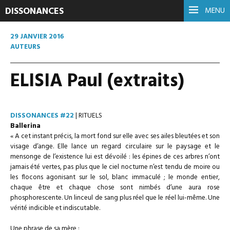
DISSONANCES
MENU
29 JANVIER 2016
AUTEURS
ELISIA Paul (extraits)
DISSONANCES #22
| RITUELS
Ballerina
« A cet instant précis, la mort fond sur elle avec ses ailes bleutées et son
visage d’ange. Elle lance un regard circulaire sur le paysage et le
mensonge de l’existence lui est dévoilé : les épines de ces arbres n’ont
jamais été vertes, pas plus que le ciel nocturne n’est tendu de moire ou
les flocons agonisant sur le sol, blanc immaculé ; le monde entier,
chaque être et chaque chose sont nimbés d’une aura rose
phosphorescente. Un linceul de sang plus réel que le réel lui-même. Une
vérité indicible et indiscutable.
Une phrase de sa mère :