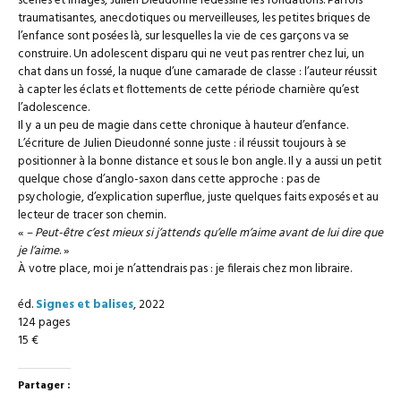
scènes et images, Julien Dieudonné redessine les fondations. Parfois
traumatisantes, anecdotiques ou merveilleuses, les petites briques de
l’enfance sont posées là, sur lesquelles la vie de ces garçons va se
construire. Un adolescent disparu qui ne veut pas rentrer chez lui, un
chat dans un fossé, la nuque d’une camarade de classe : l’auteur réussit
à capter les éclats et flottements de cette période charnière qu’est
l’adolescence.
Il y a un peu de magie dans cette chronique à hauteur d’enfance.
L’écriture de Julien Dieudonné sonne juste : il réussit toujours à se
positionner à la bonne distance et sous le bon angle. Il y a aussi un petit
quelque chose d’anglo-saxon dans cette approche : pas de
psychologie, d’explication superflue, juste quelques faits exposés et au
lecteur de tracer son chemin.
«
– Peut-être c’est mieux si j’attends qu’elle m’aime avant de lui dire que
je l’aime
. »
À votre place, moi je n’attendrais pas : je filerais chez mon libraire.
éd.
Signes et balises
, 2022
124 pages
15 €
Partager :