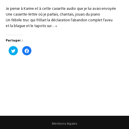
Je pense à Karine et à cette cassette audio que je lui avais envoyée
Une cassette-lettre où je parlais, chantais, jouais du piano
Un fébrile truc qui frôlait la déclaration l’abandon complet l’aveu
et la blague et le tapotis sur
… »
Partager :
Cliquez
Cliquez
pour
pour
partager
partager
sur
sur
Twitter(ouvre
Facebook(ouvre
dans
dans
une
une
nouvelle
nouvelle
fenêtre)
fenêtre)
Mentions légales