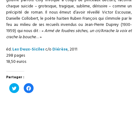
gouffre parfois. Coly invoque à coups de pinceaux décisifs, raconte
chaque suicide – grotesque, tragique, sublime, dérisoire – comme un
précipité de roman. Il nous émeut d’avoir réveillé Victor Escousse,
Danielle Collobert, le poète haïtien Ruben François qui s’immole par le
feu au milieu de ses recueils invendus ou Jean-Pierre Duprey (1930-
1959) qui nous dit : «
Armé de foudres sèches, un cri/Arrache la voix et
crache la bouche
… »
éd.
Les Deux-Siciles
c/o
Diérèse
, 2011
298 pages
18,50 euros
Partager :
Cliquez
Cliquez
pour
pour
partager
partager
sur
sur
Twitter(ouvre
Facebook(ouvre
dans
dans
une
une
nouvelle
nouvelle
fenêtre)
fenêtre)