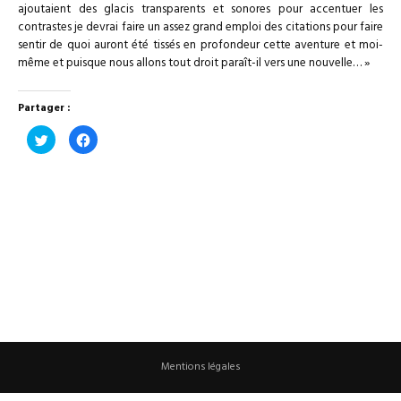
ajoutaient des glacis transparents et sonores pour accentuer les
contrastes je devrai faire un assez grand emploi des citations pour faire
sen­tir de quoi auront été tissés en profon­deur cette aventure et moi-
même et puisque nous allons tout droit paraît-il vers une nouvelle
… »
Partager :
Cliquez
Cliquez
pour
pour
partager
partager
sur
sur
Twitter(ouvre
Facebook(ouvre
dans
dans
une
une
nouvelle
nouvelle
fenêtre)
fenêtre)
Mentions légales