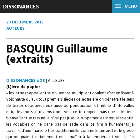
DISSONANCES
MENU
23 DÉCEMBRE 2015
AUTEURS
BASQUIN Guillaume
(extraits)
DISSONANCES #28
| AILLEURS
(L)ivre de papier
« les lettres s’appellent se divisent se multiplient coulent c’est en lisant à
voix haute qu’aux tout premiers siècles de notre ère on pénétrait le sens
de textes dépourvus eux aussi de ponctuation et même d’intervalles
entre les mots je reviens donc vers cette origine mais que le lecteur
bienveillant se rassure je n’irai pas jusqu’à supprimer les intervalles entre
les vocables on ne parle pas de sade dans ce film à hurlements je
travaille d’une ma­nière très traditionnelle comme le tintoret et le gréco
qui peignaient en­tièrement en camaïeu à la tempéra et vers la fin