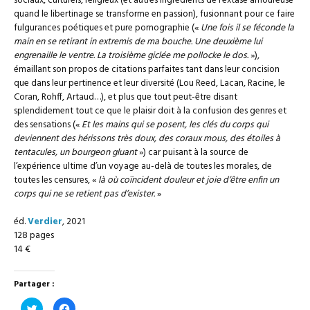
sociaux, culturels, religieux (et autres ingrédients de l’extase amoureuse
quand le libertinage se transforme en passion), fusionnant pour ce faire
fulgurances poétiques et pure pornographie («
Une fois il se féconde la
main en se retirant in extremis de ma bouche. Une deuxième lui
engrenaille le ventre. La troisième giclée me pollocke le dos.
»),
émaillant son propos de citations parfaites tant dans leur concision
que dans leur pertinence et leur diversité (Lou Reed, Lacan, Racine, le
Coran, Rohff, Artaud…), et plus que tout peut-être disant
splendidement tout ce que le plaisir doit à la confusion des genres et
des sensations («
Et les mains qui se posent, les clés du corps qui
deviennent des hérissons très doux, des coraux mous, des étoiles à
tentacules, un bourgeon gluant
») car puisant à la source de
l’expérience ultime d’un voyage au-delà de toutes les morales, de
toutes les censures, «
là où coïncident douleur et joie d’être enfin un
corps qui ne se retient pas d’exister.
»
éd.
Verdier
, 2021
128 pages
14 €
Partager :
Cliquez
Cliquez