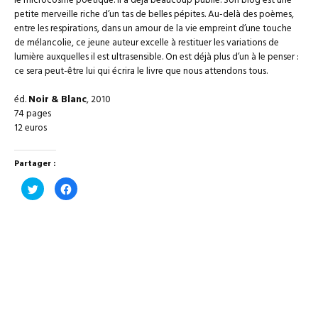
le microcosme poétique. Il a déjà beaucoup publié. Son blog est une
petite merveille riche d’un tas de belles pépites. Au-delà des poèmes,
entre les respirations, dans un amour de la vie empreint d’une touche
de mélancolie, ce jeune auteur excelle à restituer les variations de
lumière auxquelles il est ultrasensible. On est déjà plus d’un à le penser :
ce sera peut-être lui qui écrira le livre que nous attendons tous.
éd.
Noir & Blanc
, 2010
74 pages
12 euros
Partager :
Cliquez
Cliquez
pour
pour
partager
partager
sur
sur
Twitter(ouvre
Facebook(ouvre
dans
dans
une
une
nouvelle
nouvelle
fenêtre)
fenêtre)