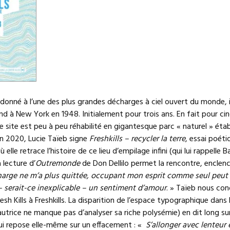
m donné à l’une des plus grandes décharges à ciel ouvert du monde,
sland à New York en 1948. Initialement pour trois ans. En fait pour c
e site est peu à peu réhabilité en gigantesque parc « naturel » établ
n 2020, Lucie Taïeb signe
Freshkills – recycler la terre
, essai poéti
elle retrace l’histoire de ce lieu d’empilage infini (qui lui rappelle B
 lecture d’
Outremonde
de Don Dellilo permet la rencontre, enclen
harge ne m’a plus quittée, occupant mon esprit comme seul peut l
– serait-ce inexplicable – un sentiment d’amour
. » Taïeb nous con
sh Kills à Freshkills. La disparition de l’espace typographique dans 
’autrice ne manque pas d’analyser sa riche polysémie) en dit long su
ui repose elle-même sur un effacement : «
S’allonger avec lenteur e