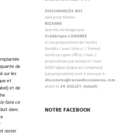
DISSONANCES #51
aura pour thème :
BIZARRE
sera mis en images par :
Frédérique LONGRÉ
E
et les propositions de textes
(inédits / avec titre·s / / format
word ou open office / max. 2
 implantée
propositions par auteur·e / max.
inquante de
9000 signes (espaces comprises)
i sur les
par proposition) sont à envoyer à :
dissonons@revuedissonances.com
que et
avant le
24 JUILLET
(
minuit
)
abel) et de
che
e faire ce
NOTRE FACEBOOK
duit dans
la
r
t rester