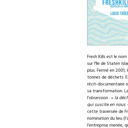
Fresh Kills est le no
sur l’île de Staten I
plus. Fermé en 2001, l
tonnes de déchets. E
récit-documentaire où 
sa transformation. La
l’obsession : «
la déc
qui suscite en nous 
cette traversée de Fre
nomination du lieu (l
l’entreprise menée, q