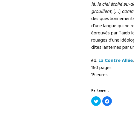
là, le ciel étoilé au
grouillent,
[…]
comme
des questionnements s
d’une langue qui ne re
éprouvés par Taïeb lo
rouages d’une idéolo
dites lanternes par u
éd.
La Contre Allée
160 pages
15 euros
Partager :
Cliquez
Cliquez
pour
pour
partager
partager
sur
sur
Twitter(ouvre
Facebook(ouv
dans
dans
une
une
nouvelle
nouvelle
fenêtre)
fenêtre)