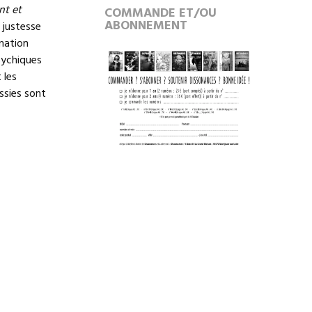
nt et
COMMANDE ET/OU
ABONNEMENT
 justesse
mation
psychiques
 les
ssies sont