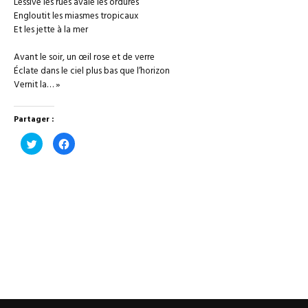
Lessive les rues avale les ordures
Engloutit les miasmes tropicaux
Et les jette à la mer
Avant le soir, un œil rose et de verre
Éclate dans le ciel plus bas que l’horizon
Vernit la… »
Partager :
Cliquez
Cliquez
pour
pour
partager
partager
sur
sur
Twitter(ouvre
Facebook(ouvre
dans
dans
une
une
nouvelle
nouvelle
fenêtre)
fenêtre)