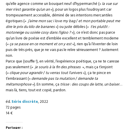
qu’elle agence comme un bouquet neuf d’hypermarché («
la vue sur
mer n’est garantie qu’un an
»), pour un logos plus foudroyant car
trompeusement accessible, déminé de ses intentions mercantiles
égotiques («
j’aime mon sac i love my bag
/
et mon portable peut me
dire le prix du kilo de bananes
») ou juste débiles («
t’es plutôt :
motoneige ou soirée cosy dans l’igloo ?
»), ce n’est donc pas parce
qu’un livre de poésie est d’emblée excellent et terriblement moderne
(«
ça se passe en ce moment et on y est
»), rien qu’à l’éventer de loin
puis de très près, que je ne vais pas le relire sérieusement ? Justement
non.
Parce que (souffle !), en vérité, l’expérience poétique, ça ne te caresse
pas seulement («
je souris à la fin des phrases
», mais ça t’enjoint
(«
clique pour agrandir
/
tu verras tout l’univers
»), ça te pince en
t’embrassant («
demande pas ta mutation
/
demande ta
métamorphose
»). En somme, ça
trisse
:
des coups de latte, un baiser
…
mais là, tiens, tout est copié, pardon.
éd.
Série discrète
, 2022
72 pages
14 €
Partager :