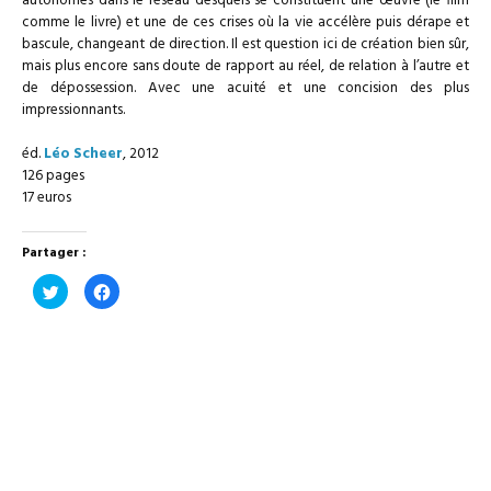
autonomes dans le réseau desquels se constituent une œuvre (le film
comme le livre) et une de ces crises où la vie accélère puis dérape et
bascule, changeant de direction. Il est question ici de création bien sûr,
mais plus encore sans doute de rapport au réel, de relation à l’autre et
de dépossession. Avec une acuité et une concision des plus
impressionnants.
éd.
Léo Scheer
, 2012
126 pages
17 euros
Partager :
Cliquez
Cliquez
pour
pour
partager
partager
sur
sur
Twitter(ouvre
Facebook(ouvre
dans
dans
une
une
nouvelle
nouvelle
fenêtre)
fenêtre)