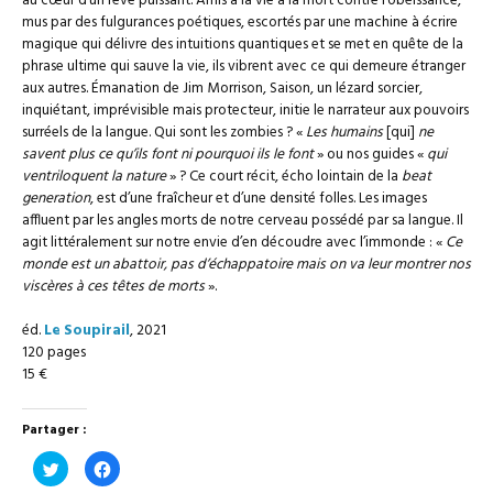
au cœur d’un rêve puissant. Amis à la vie à la mort contre l’obéissance,
mus par des fulgurances poétiques, escortés par une machine à écrire
magique qui délivre des intuitions quantiques et se met en quête de la
phrase ultime qui sauve la vie, ils vibrent avec ce qui demeure étranger
aux autres. Émanation de Jim Morrison, Saison, un lézard sorcier,
inquiétant, imprévisible mais protecteur, initie le narrateur aux pouvoirs
surréels de la langue. Qui sont les zombies ? «
Les humains
[qui]
ne
savent plus ce qu’ils font ni pourquoi ils le font
» ou nos guides «
qui
ventriloquent la nature
» ? Ce court récit, écho lointain de la
beat
generation
, est d’une fraîcheur et d’une densité folles. Les images
affluent par les angles morts de notre cerveau possédé par sa langue. Il
agit littéralement sur notre envie d’en découdre avec l’immonde : «
Ce
monde est un abattoir, pas d’échappatoire mais on va leur montrer nos
viscères à ces têtes de morts
».
éd.
Le Soupirail
, 2021
120 pages
15 €
Partager :
Cliquez
Cliquez
pour
pour
partager
partager