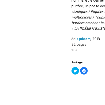
homme, et le dernier
purifiée, un poète de
sismiques
/
Piquées d
multicolores
/
Toupi
bordées crachant le 
«
LA POÉSIE N’EXIST
éd.
Quidam
, 2018
92 pages
13 €
Partager :
Cliquez
Cliquez
pour
pour
partager
partager
sur
sur
Twitter(ouvre
Facebook(ouv
dans
dans
une
une
nouvelle
nouvelle
fenêtre)
fenêtre)