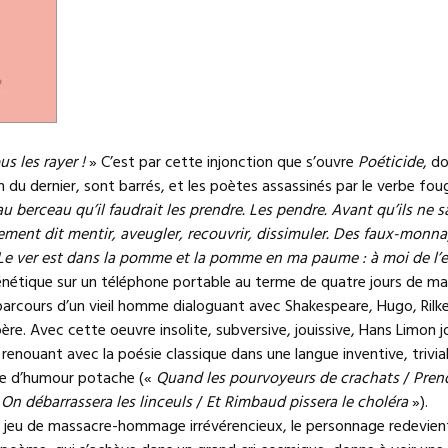
us les rayer !
» C’est par cette injonction que s’ouvre
Poéticide
, do
 du dernier, sont barrés, et les poètes assassinés par le verbe fo
au berceau qu’il faudrait les prendre. Les pendre. Avant qu’ils ne 
rement dit mentir, aveugler, recouvrir, dissimuler. Des faux-monn
Le ver est dans la pomme et la pomme en ma paume : à moi de l’e
 frénétique sur un téléphone portable au terme de quatre jours de ma
parcours d’un vieil homme dialoguant avec Shakespeare, Hugo, Rilk
père. Avec cette oeuvre insolite, subversive, jouissive, Hans Limon 
renouant avec la poésie classique dans une langue inventive, trivia
ée d’humour potache («
Quand les pourvoyeurs de crachats
/
Pren
On débarrassera les linceuls
/
Et Rimbaud pissera le choléra
»).
re jeu de massacre-hommage irrévérencieux, le personnage redevien