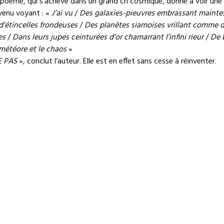
 poème, qui s’achève dans un grand cri cosmique, donne à voir une
venu voyant : «
J’ai vu
/
Des galaxies-pieuvres embrassant mainte
’étincelles frondeuses
/
Des planètes siamoises vrillant comme 
es
/
Dans leurs jupes ceinturées d’or chamarrant l’infini rieur
/
De 
météore et le chaos
»
E PAS
», conclut l’auteur. Elle est en effet sans cesse à réinventer.
re