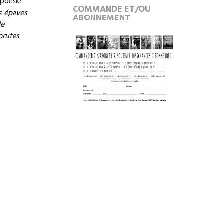
 poésie
COMMANDE ET/OU
s épaves
ABONNEMENT
de
brutes