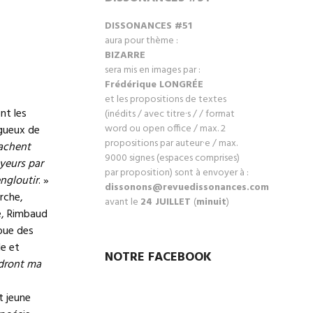
DISSONANCES #51
aura pour thème :
BIZARRE
sera mis en images par :
Frédérique LONGRÉ
E
et les propositions de textes
nt les
(inédits / avec titre·s / / format
word ou open office / max. 2
ugueux de
propositions par auteur·e / max.
sachent
9000 signes (espaces comprises)
ayeurs par
par proposition) sont à envoyer à :
ngloutir
. »
dissonons@revuedissonances.com
rche,
avant le
24 JUILLET
(
minuit
)
e, Rimbaud
joue des
le et
NOTRE FACEBOOK
dront ma
t jeune