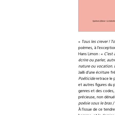
«
Tous les crever ! To
poèmes, à l’exception
Hans Limon : «
C’est 
écrire ou parler, aut
nature ou vocation. 
Jailli d’une écriture
Poéticide
retrace le 
et autres figures du 
genres et des codes, 
précieuse, non dénu
poésie sous le bras
/
À l’issue de ce tend