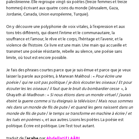
palestinienne. Elle regroupe vingt-six poètes (treize femmes et treize
hommes) écrivant aux quatre coins du monde (Jérusalem, Gaza,
Jordanie, Canada, Union européenne, Turquie).
On y découvre une polyphonie de voix vitales, à l’expression et aux
tons très différents, qui disent l’intime et le communautaire, la
souffrance et l’amour, le rêve et le corps, l’héritage et l’avenir, et la
violence de l’histoire. Ce livre est une main. Une main qui accueille et
transmet une poésie résistante, rebelle au silence, une poésie sans
limite, où tout est encore possible.
Je fais des phrases courtes parce que je suis émue et parce que je veux
laisser la parole aux poètes, à Marwan Makhoul : «
Pour écrire une
poésie
/
qui ne soit pas politique
/
je dois écouter les oiseaux
/
Et pour
écouter les les oiseaux
/
il faut que le bruit du bombardier cesse
», à
Ghayath al-Madhoun : «
Si nous étions dans un monde virtuel
/
j’aurais
éteint la guerre comme si tu éteignais la télévision
/
Mais nous sommes
nés dans un monde de fils de pute
/
et quand les gens naissent dans un
monde de fils de pute
/
le temps se transforme en machine à écrire
/
et
les tués en poèmes
», et aux autres. Lisons les poètes. La poésie est
politique. Écrire est politique. Lire l’est tout autant.
traduit de l’
arabe
par
Abdellatif LAÂBI