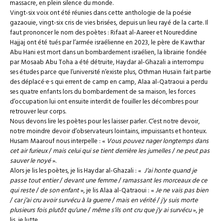
massacre, en plein silence du monde.
Vingt-six voix ont été réunies dans cette anthologie de la poésie
gazaouie, vingt-six cris de vies brisées, depuis un lieu rayé de la carte. Il
faut prononcer le nom des poètes : Rifaat al-Aareer et Noureddine
Hajjaj ont été tués par l’armée israélienne en 2023, le père de Kawthar
Abu Hani est mort dans un bombardement israélien, la librairie fondée
par Mosaab Abu Toha a été détruite, Haydar al-Ghazali a interrompu
ses études parce que l’université n’existe plus, Othman Husaïn fait partie
des déplacé·e·s qui errent de camp en camp, Alaa al-Qatraoui a perdu
ses quatre enfants lors du bombardement de sa maison, les forces
d’occupation lui ont ensuite interdit de fouiller les décombres pour
retrouver leur corps.
Nous devons lire les poètes pour les laisser parler. C’est notre devoir,
notre moindre devoir d’observateurs lointains, impuissants et honteux.
Husam Maarouf nous interpelle : «
Vous pouvez nager longtemps dans
cet air furieux
/
mais celui qui se tient derrière les jumelles
/
ne peut pas
sauver le noyé
».
Alors je lis les poètes, je lis Haydar al-Ghazali : «
J’ai honte quand je
passe tout entier
/
devant une femme
/
ramassant les morceaux de ce
qui reste
/
de son enfant
», je lis Alaa al-Qatraoui : «
Je ne vais pas bien
/
car j’ai cru avoir survécu à la guerre
/
mais en vérité
/
j’y suis morte
plusieurs fois plutôt qu’une
/
même s’ils ont cru que j’y ai survécu
», je
lis, je lutte.