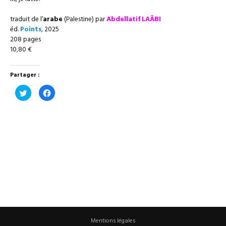
traduit de l’
arabe
(Palestine) par
Abdellatif LAÂBI
éd.
Points
, 2025
208 pages
10,80 €
Partager :
Cliquez
Cliquez
pour
pour
partager
partager
sur
sur
Twitter(ouvre
Facebook(ouvre
dans
dans
une
une
nouvelle
nouvelle
fenêtre)
fenêtre)
Mentions légales