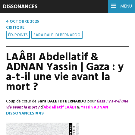
DISSONANCES
MENU
4 OCTOBRE 2025
CRITIQUE
ÉD. POINTS
SARA BALBI DI BERNARDO
LAÂBI Abdellatif &
ADNAN Yassin | Gaza : y
a-t-il une vie avant la
mort ?
Coup de cœur de
Sara BALBI DI BERNARDO
pour
Gaza : y a-t-il une
vie avant la mort ?
d’
Abdellatif LAÂBI
&
Yassin ADNAN
DISSONANCES #49