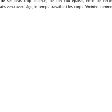
de ses bras trop charnus, de son cou épaissi, enfin de cett
irs venu avec l’âge, le temps travaillant les corps féminins comm
re