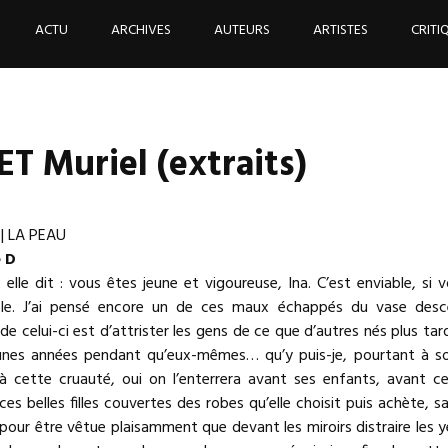
ACTU
ARCHIVES
AUTEURS
ARTISTES
CRITI
T Muriel (extraits)
| LA PEAU
 D
 elle dit : vous êtes jeune et vigoureuse, Ina. C’est enviable, si 
le. J’ai pensé encore un de ces maux échappés du vase desce
de celui-ci est d’attrister les gens de ce que d’autres nés plus tar
jeunes années pendant qu’eux-mêmes… qu’y puis-je, pourtant à so
 à cette cruauté, oui on l’enterrera avant ses enfants, avant c
es belles filles couvertes des robes qu’elle choisit puis achète, s
pour être vêtue plaisamment que devant les miroirs distraire les 