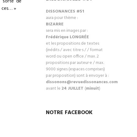
e sorte de
e ces… »
DISSONANCES #51
aura pour thème :
BIZARRE
sera mis en images par :
Frédérique LONGRÉ
E
et les propositions de textes
(inédits / avec titre·s / / format
word ou open office / max. 2
propositions par auteur·e / max.
9000 signes (espaces comprises)
par proposition) sont à envoyer à :
dissonons@revuedissonances.com
avant le
24 JUILLET
(
minuit
)
NOTRE FACEBOOK