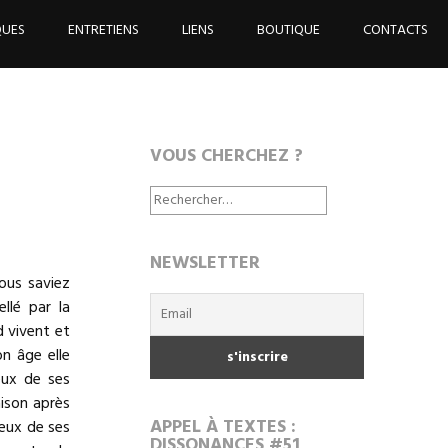
QUES
ENTRETIENS
LIENS
BOUTIQUE
CONTACTS
VOUS CHERCHEZ ?
Rechercher :
NEWSLETTER
vous saviez
llé par la
d vivent et
n âge elle
eux de ses
aison après
APPEL À TEXTES :
yeux de ses
DISSONANCES #51