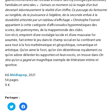
guerres inoffensives du football à nourrir des mythologies personnelles,
familiales et amicales. «
J’aimais ce moment où la magie d’un but
devenait laborieusement la réalité d’un chiffre. Ce passage du fantasme
au tangible, de la jouissance à l’algèbre, de la seconde enfuie à la
durabilité attestée par un tableau d’affichage.
» Christophe Fourvel
appartient à cette catégorie d’afficionados hypermnésiques des
scores, des patronymes, de la mappemonde des clubs.
Son récit, empreint d’une nostalgie lucide et d’une mauvaise foi
assumée, fait entrer le jeu dans le champ social en lui conférant une
aura tout à la fois mathématique et géopolitique, romantique et
artistique. Qu’on aime le foot, qu’on s’en désintéresse royalement ou
qu’on adore détester les supporters et leurs excès, on trouve dans
On
dira qu’on a gagné
un magnifique exemple de littérature intime et
sportive.
éd.
Médiapop
, 2021
54 pages
9 €
Partager :
Cliquez
Cliquez
pour
pour
partager
partager