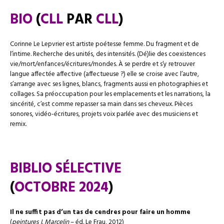
BIO
(
CLL
PAR
CLL
)
Corinne Le Lepvrier est artiste poétesse femme. Du fragment et de
l’intime. Recherche des unités, des intensités. (Dé)lie des coexistences
vie/mort/enfances/écritures/mondes. À se perdre et s’y retrouver
langue affectée affective (affectueuse ?) elle se croise avec l’autre,
s’arrange avec ses lignes, blancs, fragments aussi en photographies et
collages. Sa préoccupation pour les emplacements et les narrations, la
sincérité, c’est comme repasser sa main dans ses cheveux. Pièces
sonores, vidéo-écritures, projets voix parlée avec des musiciens et
remix.
–
BIBLIO SÉLECTIVE
(
OCTOBRE
2024
)
Il ne suffit pas d’un tas de cendres pour faire un homme
(
peintures I. Marcelin
– éd. Le Frau, 2012)