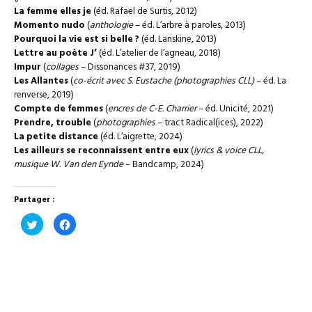
La femme elles je
(éd. Rafael de Surtis, 2012)
Momento nudo
(
anthologie
– éd. L’arbre à paroles, 2013)
Pourquoi la vie est si belle ?
(éd. Lanskine, 2013)
Lettre au poète J’
(éd. L’atelier de l’agneau, 2018)
Impur
(
collages
– Dissonances #37, 2019)
Les Allantes
(
co-écrit avec S. Eustache (photographies CLL)
– éd. La
renverse, 2019)
Compte de femmes
(
encres de C-E. Charrier
– éd. Unicité, 2021)
Prendre, trouble
(
photographies
– tract Radical(ices), 2022)
La petite distance
(éd. L’aigrette, 2024)
Les ailleurs se reconnaissent entre eux
(
lyrics & voice CLL,
musique W. Van den Eynde
– Bandcamp, 2024)
Partager :
Cliquez
Cliquez
pour
pour
partager
partager
sur
sur
Twitter(ouvre
Facebook(ouvre
dans
dans
une
une
nouvelle
nouvelle
fenêtre)
fenêtre)