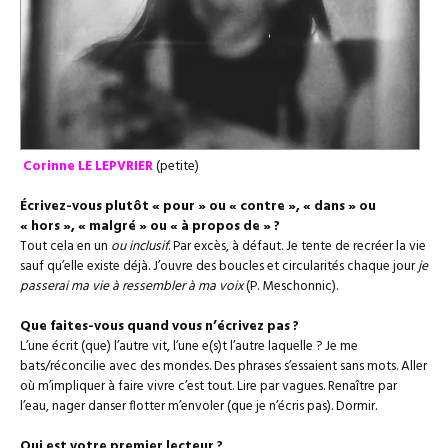
Corinne LE LEPVRIER
(petite)
Écrivez-vous plutôt « pour » ou « contre », « dans » ou
« hors », « malgré » ou « à propos de » ?
Tout cela en un
ou inclusif
. Par excès, à défaut. Je tente de recréer la vie
sauf qu’elle existe déjà. J’ouvre des boucles et circularités chaque jour
je
passerai ma vie à ressembler à ma voix
(P. Meschonnic).
Que faites-vous quand vous n’écrivez pas ?
L’une écrit (que) l’autre vit, l’une e(s)t l’autre laquelle ? Je me
bats/réconcilie avec des mondes. Des phrases s’essaient sans mots. Aller
où m’impliquer à faire vivre c’est tout. Lire par vagues. Renaître par
l’eau, nager danser flotter m’envoler (que je n’écris pas). Dormir.
Qui est votre premier lecteur ?