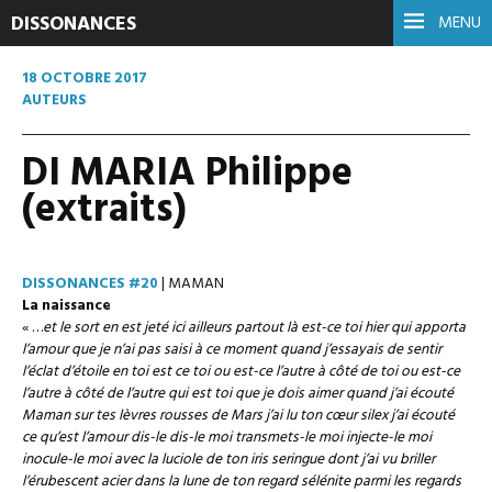
DISSONANCES
MENU
18 OCTOBRE 2017
AUTEURS
DI MARIA Philippe
(extraits)
DISSONANCES #20
| MAMAN
La naissance
«
…
et le sort en est jeté ici ailleurs partout là est-ce toi hier qui apporta
l’amour que je n’ai pas saisi à ce moment quand j’essayais de sentir
l’éclat d’étoile en toi est ce toi ou est-ce l’autre à côté de toi ou est-ce
l’autre à côté de l’autre qui est toi que je dois aimer quand j’ai écouté
Maman sur tes lèvres rousses de Mars j’ai lu ton cœur silex j’ai écouté
ce qu’est l’amour dis-le dis-le moi transmets-le moi injecte-le moi
inocule-le moi avec la luciole de ton iris seringue dont j’ai vu briller
l’érubescent acier dans la lune de ton regard sélénite parmi les regards