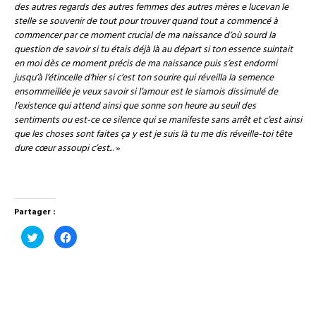
des autres regards des autres femmes des autres mères e lucevan le
stelle se souvenir de tout pour trouver quand tout a commencé à
commencer par ce moment crucial de ma naissance d’où sourd la
question de savoir si tu étais déjà là au départ si ton essence suintait
en moi dès ce moment précis de ma naissance puis s’est endormi
jusqu’à l’étincelle d’hier si c’est ton sourire qui réveilla la semence
ensommeillée je veux savoir si l’amour est le siamois dissimulé de
l’existence qui attend ainsi que sonne son heure au seuil des
sentiments ou est-ce ce silence qui se manifeste sans arrêt et c’est ainsi
que les choses sont faites ça y est je suis là tu me dis réveille-toi tête
dure cœur assoupi c’est.
.. »
Partager :
Cliquez
Cliquez
pour
pour
partager
partager
sur
sur
Twitter(ouvre
Facebook(ouvre
dans
dans
une
une
nouvelle
nouvelle
fenêtre)
fenêtre)