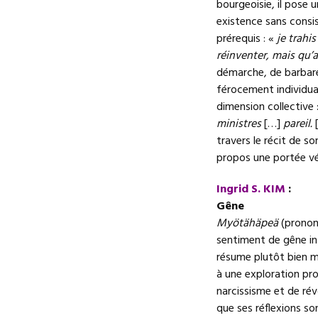
bourgeoisie, il pose
existence sans consi
prérequis : «
je trahi
réinventer, mais qu’a
démarche, de barbare 
férocement individual
dimension collective 
ministres
[…]
pareil.
travers le récit de s
propos une portée vé
Ingrid S. KIM
:
Gêne
Myötähäpeä
(prononc
sentiment de gêne inte
résume plutôt bien m
à une exploration pro
narcissisme et de ré
que ses réflexions so