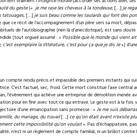
ortent vraiment l’
intégrité morale
(accorder ses actions avec ses
uté du geste
(«
je me rase les cheveux à la tondeuse,
[…]
je reg
 tatouages,
[…]
je suis beau comme les taulards qui font des po
e que ce récit de l’accompagnement d’un père vers sa mort, dépa
habituels de l’autobiographie (rien là d’anecdotique), est sans doute
lendide (tout orgueil assumé : «
Possible que le monde qui vient ait
 c’est exemplaire la littérature, c’est pour ça que je dis Je
») d’une
un compte rendu précis et impassible des premiers instants qui sui
rice. C’est factuel, sec, froid. Cette mort constitue l’axe central 
man, l’évènement qui achève une entreprise de démolition menée a
tion pour en finir avec tout ce qui entrave. Le geste est à la fois v
trajectoire d’une émancipation sans promesse : «
Je me suis débarra
amille, du mariage, du travail
[…]
ce qu’on était avant n’existe plu
tement cette impossibilité qu’on voulait
». Pas d’échappatoire, pas d
alité, n’est ni un règlement de compte familial, ni un brûlot contre 