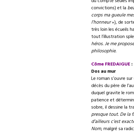
du compte seules imp
convictions) et la
bea
corps ma gueule mes
l’honneur
»), de sort
très loin les écueils 
tout l’illustration sp
héros. Je me propose,
philosophie.
Côme FREDAIGUE
:
Dos au mur
Le roman s’ouvre sur 
décès du père de l’aut
duquel gravite le ro
patience et détermina
sobre, il dessine la 
presque tout. De la f
d’ailleurs c’est exac
Nom
, malgré sa radic