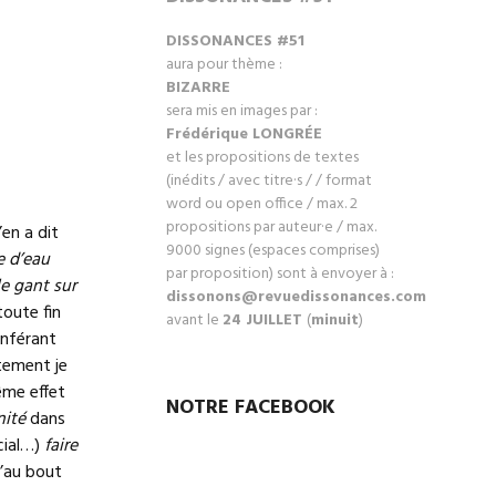
DISSONANCES #51
aura pour thème :
BIZARRE
sera mis en images par :
Frédérique LONGRÉ
E
et les propositions de textes
(inédits / avec titre·s / / format
word ou open office / max. 2
propositions par auteur·e / max.
en a dit
9000 signes (espaces comprises)
e d’eau
par proposition) sont à envoyer à :
le gant sur
dissonons@revuedissonances.com
toute fin
avant le
24 JUILLET
(
minuit
)
onférant
ctement je
ême effet
NOTRE FACEBOOK
nité
dans
cial…)
faire
’au bout