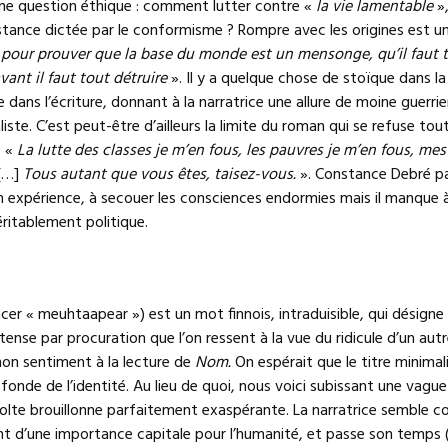
 une question éthique : comment lutter contre «
la vie lamentable
»,
stance dictée par le conformisme ? Rompre avec les origines est u
s pour prouver que la base du monde est un mensonge, qu’il faut 
vant il faut tout détruire
». Il y a quelque chose de stoïque dans la
dans l’écriture, donnant à la narratrice une allure de moine guerrie
iste. C’est peut-être d’ailleurs la limite du roman qui se refuse tou
: «
La lutte des classes je m’en fous, les pauvres je m’en fous, mes
[…]
Tous autant que vous êtes, taisez-vous.
». Constance Debré pa
on expérience, à secouer les consciences endormies mais il manque 
ritablement politique.
er « meuhtaapear ») est un mot finnois, intraduisible, qui désigne
nse par procuration que l’on ressent à la vue du ridicule d’un autre
on sentiment à la lecture de
Nom.
On espérait que le titre minimali
fonde de l’identité. Au lieu de quoi, nous voici subissant une vague
volte brouillonne parfaitement exaspérante. La narratrice semble c
nt d’une importance capitale pour l’humanité, et passe son temps (