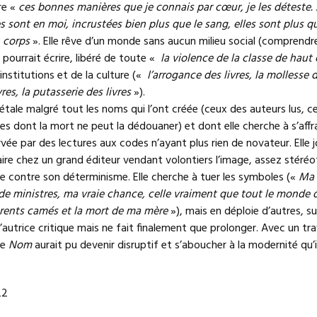
re «
ces bonnes manières que je connais par cœur, je les déteste. 
s sont en moi, incrustées bien plus que le sang, elles sont plus q
n corps
». Elle rêve d’un monde sans aucun milieu social (comprendre
 pourrait écrire, libéré de toute «
la violence de la classe de haut
institutions et de la culture («
l’arrogance des livres, la mollesse d
res, la putasserie des livres
»).
e étale malgré tout les noms qui l’ont créée (ceux des auteurs lus, c
res dont la mort ne peut la dédouaner) et dont elle cherche à s’affr
vée par des lectures aux codes n’ayant plus rien de novateur. Elle j
ire chez un grand éditeur vendant volontiers l’image, assez stéré
e contre son déterminisme. Elle cherche à tuer les symboles («
Ma 
 de ministres, ma vraie chance, celle vraiment que tout le monde 
parents camés et la mort de ma mère
»), mais en déploie d’autres, su
’autrice critique mais ne fait finalement que prolonger. Avec un trav
ce
Nom
aurait pu devenir disruptif et s’aboucher à la modernité qu’i
22