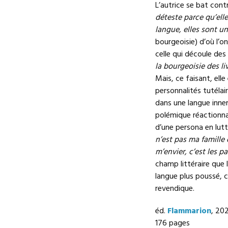
L’autrice se bat cont
déteste parce qu’elle
langue, elles sont u
bourgeoisie) d’où l’on
celle qui découle des 
la bourgeoisie des liv
Mais, ce faisant, ell
personnalités tutélai
dans une langue inner
polémique réactionna
d’une persona en lutt
n’est pas ma famille
m’envier, c’est les 
champ littéraire que l
langue plus poussé, 
revendique.
éd.
Flammarion
, 20
176 pages