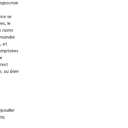
hypocrisie
ence se
es, le
s noms
 moindre
, et
remptoires
ce
’est
, ou bien
pouiller
te,