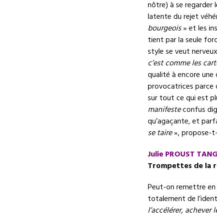
nôtre) à se regarder l
latente du rejet vé
bourgeois
» et les in
tient par la seule for
style se veut nerveux
c’est comme les cart
qualité à encore une 
provocatrices parce q
sur tout ce qui est p
manifeste
confus dig
qu’agaçante, et parf
se taire
», propose-t-
Julie PROUST TAN
Trompettes de la
Peut-on remettre en q
totalement de l’ident
l’accélérer, achever 