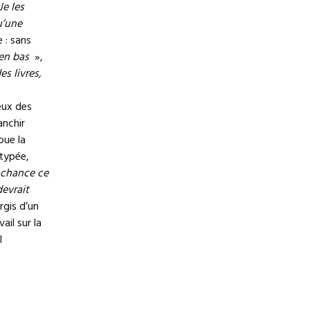
Je les
u’une
 : sans
 en bas
»,
es livres,
eux des
anchir
oue la
otypée,
chance ce
devrait
rgis d’un
ail sur la
l