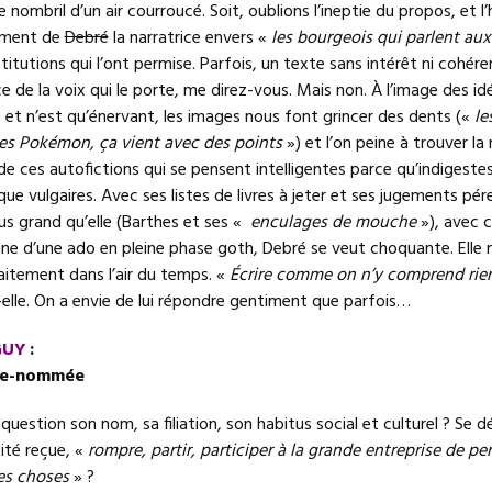
e nombril d’un air courroucé. Soit, oublions l’ineptie du propos, et l’
hément de
Debré
la narratrice envers «
les bourgeois qui parlent aux
stitutions qui l’ont permise. Parfois, un texte sans intérêt ni cohér
ce de la voix qui le porte, me direz-vous. Mais non. À l’image des idé
 et n’est qu’énervant, les images nous font grincer des dents («
le
es Pokémon, ça vient avec des points
») et l’on peine à trouver la
de ces autofictions qui se pensent intelligentes parce qu’indigestes
ue vulgaires. Avec ses listes de livres à jeter et ses jugements pé
lus grand qu’elle (Barthes et ses «
enculages de mouche
»), avec 
ne d’une ado en pleine phase goth, Debré se veut choquante. Elle n
aitement dans l’air du temps. «
Écrire comme on n’y comprend rien
elle. On a envie de lui répondre gentiment que parfois…
GUY
:
 re-nommée
uestion son nom, sa filiation, son habitus social et culturel ? Se dé
ité reçue, «
rompre, partir, participer à la grande entreprise de per
les choses
» ?