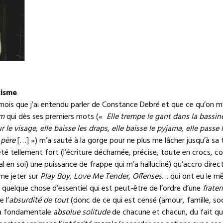
cisme
 mois que j’ai entendu parler de Constance Debré et que ce qu’on m’
m
qui dès ses premiers mots («
Elle trempe le gant dans la bassin
ur le visage, elle baisse les draps, elle baisse le pyjama, elle passe 
 père
[…] ») m’a sauté à la gorge pour ne plus me lâcher jusqu’à sa 
 été tellement fort (l’écriture décharnée, précise, toute en crocs, c
al en soi) une puissance de frappe qui m’a halluciné) qu’accro dire
 me jeter sur
Play Boy
,
Love Me Tender
,
Offenses
… qui ont eu le m
i quelque chose d’essentiel qui est peut-être de l’ordre d’une
frater
 l’
absurdité de tout
(donc de ce qui est censé (amour, famille, so
la fondamentale
absolue solitude
de chacune et chacun, du fait qu