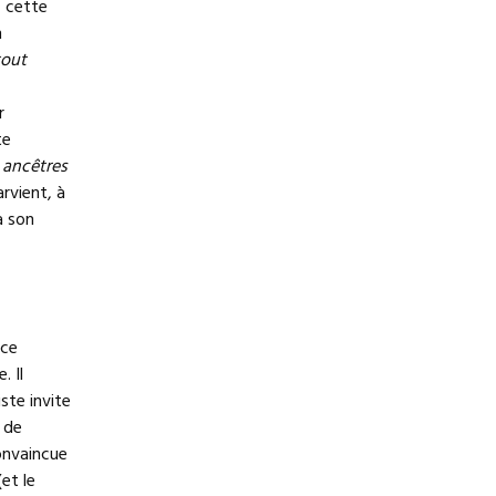
 cette
n
tout
r
te
 ancêtres
rvient, à
à son
 ce
. Il
ste invite
 de
onvaincue
et le