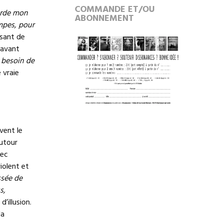
COMMANDE ET/OU
arde mon
ABONNEMENT
mpes, pour
ssant de
 avant
 besoin de
 vraie
vent le
autour
vec
iolent et
ssée de
s,
’illusion.
la