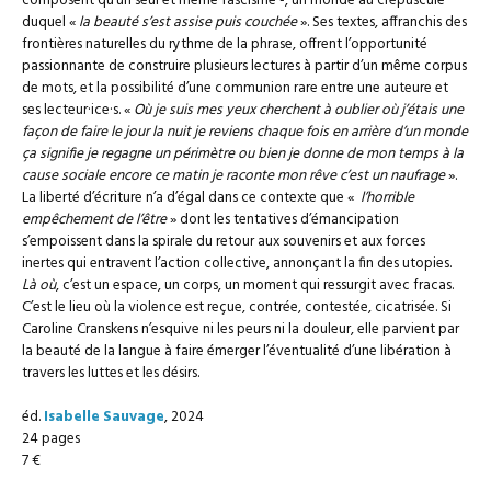
composent qu’un seul et même fascisme -, un monde au crépuscule
duquel «
la beauté s’est assise puis couchée
». Ses textes, affranchis des
frontières naturelles du rythme de la phrase, offrent l’opportunité
passionnante de construire plusieurs lectures à partir d’un même corpus
de mots, et la possibilité d’une communion rare entre une auteure et
ses lecteur·ice·s. «
Où je suis mes yeux cherchent à oublier où j’étais une
façon de faire le jour la nuit je reviens chaque fois en arrière d’un monde
ça signifie je regagne un périmètre ou bien je donne de mon temps à la
cause sociale encore ce matin je raconte mon rêve c’est un naufrage
».
La liberté d’écriture n’a d’égal dans ce contexte que «
l’horrible
empêchement de l’être
» dont les tentatives d’émancipation
s’empoissent dans la spirale du retour aux souvenirs et aux forces
inertes qui entravent l’action collective, annonçant la fin des utopies.
Là où
, c’est un espace, un corps, un moment qui ressurgit avec fracas.
C’est le lieu où la violence est reçue, contrée, contestée, cicatrisée. Si
Caroline Cranskens n’esquive ni les peurs ni la douleur, elle parvient par
la beauté de la langue à faire émerger l’éventualité d’une libération à
travers les luttes et les désirs.
éd.
Isabelle Sauvage
, 2024
24 pages
7 €