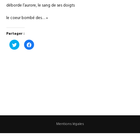
déborde l’aurore, le sang de ses doigts
le coeur bombé des… »
Partager :
Cliquez
Cliquez
pour
pour
partager
partager
sur
sur
Twitter(ouvre
Facebook(ouvre
dans
dans
une
une
nouvelle
nouvelle
fenêtre)
fenêtre)
Mentions légales