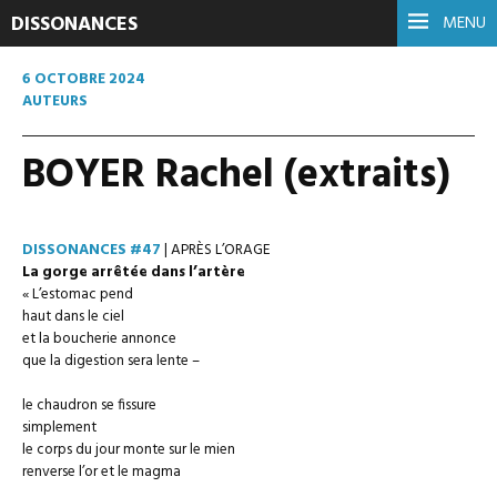
DISSONANCES
MENU
6 OCTOBRE 2024
AUTEURS
BOYER Rachel (extraits)
DISSONANCES #47
| APRÈS L’ORAGE
La gorge arrêtée dans l’artère
« L’estomac pend
haut dans le ciel
et la boucherie annonce
que la digestion sera lente –
le chaudron se fissure
simplement
le corps du jour monte sur le mien
renverse l’or et le magma