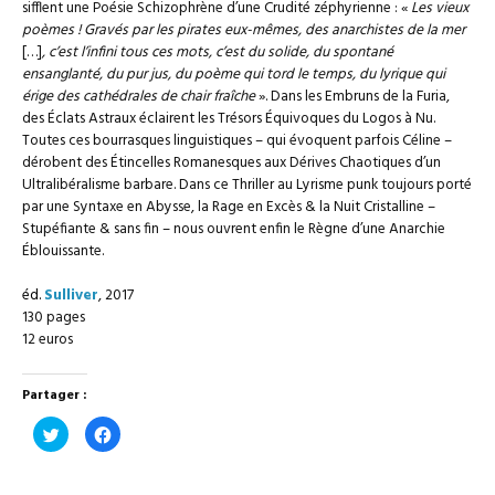
sifflent une Poésie Schizophrène d’une Crudité zéphyrienne : «
Les vieux
poèmes ! Gravés par les pirates eux-mêmes, des anarchistes de la mer
[…]
, c’est l’infini tous ces mots, c’est du solide, du spontané
ensanglanté, du pur jus, du poème qui tord le temps, du lyrique qui
érige des cathédrales de chair fraîche
». Dans les Embruns de la Furia,
des Éclats Astraux éclairent les Trésors Équivoques du Logos à Nu.
Toutes ces bourrasques linguistiques – qui évoquent parfois Céline –
dérobent des Étincelles Romanesques aux Dérives Chaotiques d’un
Ultralibéralisme barbare. Dans ce Thriller au Lyrisme punk toujours porté
par une Syntaxe en Abysse, la Rage en Excès & la Nuit Cristalline –
Stupéfiante & sans fin – nous ouvrent enfin le Règne d’une Anarchie
Éblouissante.
éd.
Sulliver
, 2017
130 pages
12 euros
Partager :
Cliquez
Cliquez
pour
pour
partager
partager
sur
sur
Twitter(ouvre
Facebook(ouvre