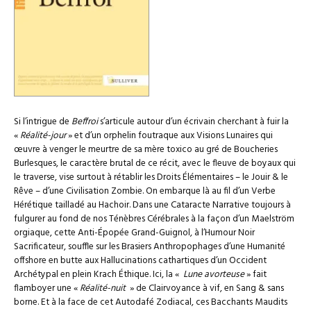
Si l’intrigue de
Beffroi
s’articule autour d’un écrivain cherchant à fuir la
«
Réalité-jour
» et d’un orphelin foutraque aux Visions Lunaires qui
œuvre à venger le meurtre de sa mère toxico au gré de Boucheries
Burlesques, le caractère brutal de ce récit, avec le fleuve de boyaux qui
le traverse, vise surtout à rétablir les Droits Élémentaires – le Jouir & le
Rêve – d’une Civilisation Zombie. On embarque là au fil d’un Verbe
Hérétique tailladé au Hachoir. Dans une Cataracte Narrative toujours à
fulgurer au fond de nos Ténèbres Cérébrales à la façon d’un Maelström
orgiaque, cette Anti-Épopée Grand-Guignol, à l’Humour Noir
Sacrificateur, souffle sur les Brasiers Anthropophages d’une Humanité
offshore en butte aux Hallucinations cathartiques d’un Occident
Archétypal en plein Krach Éthique. Ici, la «
Lune avorteuse
» fait
flamboyer une «
Réalité-nuit
» de Clairvoyance à vif, en Sang & sans
borne. Et à la face de cet Autodafé Zodiacal, ces Bacchants Maudits