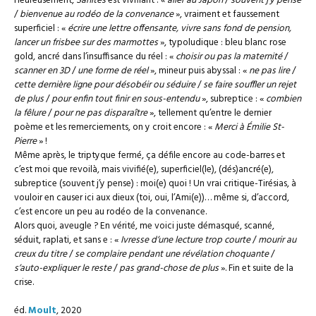
Heureusement,
Sanités
est vivifiant : «
aller au Japon
/
souvent j’y pense
/
bienvenue au rodéo de la convenance
», vraiment et faussement
superficiel : «
écrire une lettre offensante, vivre sans fond de pension,
lancer un frisbee sur des marmottes
», typoludique : bleu blanc rose
gold, ancré dans l’insuffisance du réel : «
choisir ou pas la maternité
/
scanner en 3D
/
une forme de réel
», mineur puis abyssal : «
ne pas lire
/
cette dernière ligne pour désobéir ou séduire
/
se faire souffler un rejet
de plus
/
pour enfin tout finir en sous-entendu
», subreptice : «
combien
la fêlure
/
pour ne pas disparaître
», tellement qu’entre le dernier
poème et les remerciements, on y croit encore : «
Merci à Émilie St-
Pierre
» !
Même après, le triptyque fermé, ça défile encore au code-barres et
c’est moi que revoilà, mais vivifié(e), superficiel(le), (dés)ancré(e),
subreptice (souvent j’y pense) : moi(e) quoi ! Un vrai critique-Tirésias, à
vouloir en causer ici aux dieux (toi, oui, l’Ami(e))… même si, d’accord,
c’est encore un peu au rodéo de la convenance.
Alors quoi, aveugle ? En vérité, me voici juste démasqué, scanné,
séduit, raplati, et sans e : «
Ivresse d’une lecture trop courte
/
mourir au
creux du titre
/
se complaire pendant une révélation choquante
/
s’auto-expliquer le reste
/
pas grand-chose de plus
». Fin et suite de la
crise.
éd.
Moult
, 2020